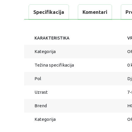
Specifikacija
Komentari
Pr
KARAKTERISTIKA
V
Kategorija
O
Težina specifikacija
0 
Pol
Dj
Uzrast
7-
Brend
H
Kategorija
O