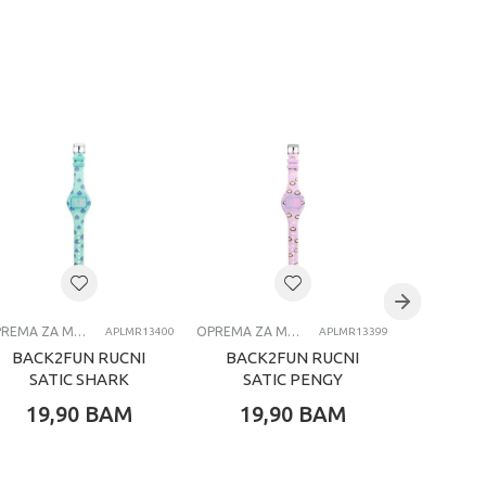
OPREMA ZA MOBILNE TELEFONE
OPREMA ZA MOBILNE TELEFONE
APLMR13400
APLMR13399
BACK2FUN RUCNI
BACK2FUN RUCNI
BACK
SATIC SHARK
SATIC PENGY
SA
19,90
BAM
19,90
BAM
19,