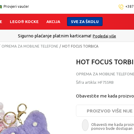
Provjeri vaučer
+387
E
LEGO® KOCKE
AKCIJA
SVE ZA ŠKOLU
Click&Collect - Platite karticom Online i preuzmite u
OPREMA ZA MOBILNE TELEFONE
HOT FOCUS TORBICA
HOT FOCUS TORB
OPREMA ZA MOBILNE TELEFON
Šifra artikla:
HF755RB
Obavestite me kada proizv
PROIZVOD VIŠE NIJ
Obavesti me kada proi
ponovo bude dostupan