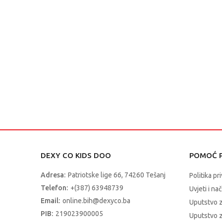
DEXY CO KIDS DOO
POMOĆ P
Adresa:
Patriotske lige 66, 74260 Tešanj
Politika pr
Telefon:
+(387) 63948739
Uvjeti i na
Email:
online.bih@dexyco.ba
Uputstvo 
PIB:
219023900005
Uputstvo z