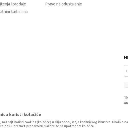
štenja i prodaje
Pravo na odustajanje
latnim karticama
N
Th
a
ica koristi kolačiće
, naš sajt koristi cookies (kolačiće) u cilju poboljšanja korisničkog iskustva. Ukoliko n
tite našu Internet prodavnicu slažete se sa upotrebom kolačića.