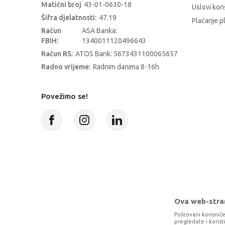
Matični broj
43-01-0630-18
Uslovi kori
Šifra djelatnosti:
47.19
Plaćanje p
Račun
ASA Banka:
FBIH:
1340011120496643
Račun RS:
ATOS Bank: 5673431100065657
Radno vrijeme:
Radnim danima 8-16h
Povežimo se!
Ova web-stran
Poštovani korisniče
pregledate i koris