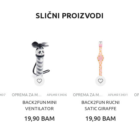
SLIČNI PROIZVODI
OPREMA ZA MOBILNE TELEFONE
OPREMA ZA MOBILNE TELEFONE
407
APLMR13406
APLMR13401
BACK2FUN MINI
BACK2FUN RUCNI
VENTILATOR
SATIC GIRAFFE
PANDA
19,90
BAM
19,90
BAM