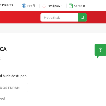
63948739
Profil
Korpa
0
Omiljeno
0
Pretraži sajt
 prodavnici po Vašem izboru
Pogledaj više
ICA
E
od bude dostupan
E DOSTUPAN
zvod