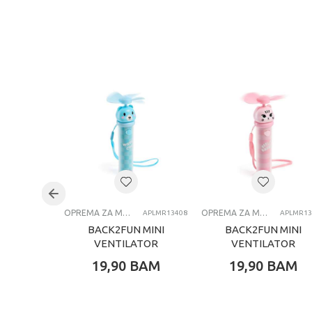
OPREMA ZA MOBILNE TELEFONE
OPREMA ZA MOBILNE TELEFONE
APLMR13408
APLMR13
BACK2FUN MINI
BACK2FUN MINI
VENTILATOR
VENTILATOR
TEDDY
KITTY
19,90
BAM
19,90
BAM