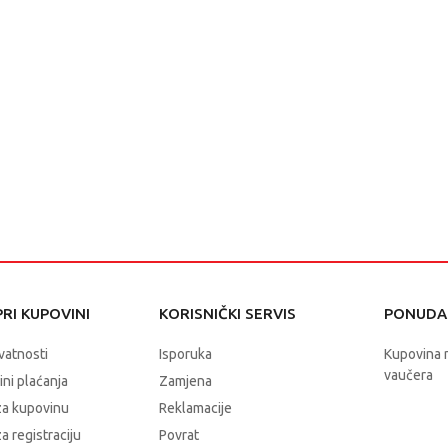
RI KUPOVINI
KORISNIČKI SERVIS
PONUDA 
ivatnosti
Isporuka
Kupovina 
vaučera
čini plaćanja
Zamjena
za kupovinu
Reklamacije
a registraciju
Povrat