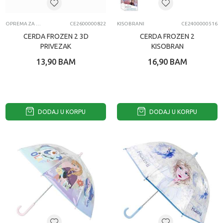
OPREMA ZA MOBILNE TELEFONE
CE2600000822
KISOBRANI
CE2400000516
CERDA FROZEN 2 3D
CERDA FROZEN 2
PRIVEZAK
KISOBRAN
13,90
BAM
16,90
BAM
DODAJ U KORPU
DODAJ U KORPU