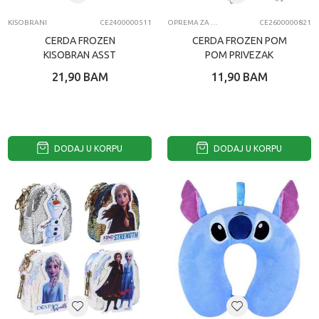
KISOBRANI
CE2400000511
OPREMA ZA MOBILNE TELEFONE
CE2600000821
CERDA FROZEN
CERDA FROZEN POM
KISOBRAN ASST
POM PRIVEZAK
21,90
BAM
11,90
BAM
DODAJ U KORPU
DODAJ U KORPU