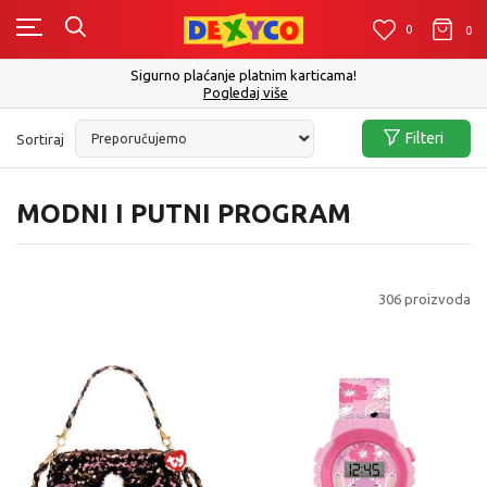
0
0
0
Click&Collect - Platite karticom Online i preuzmite u prodavnici po Vašem
izboru
Pogledaj više
Filteri
Sortiraj
MODNI I PUTNI PROGRAM
306
proizvoda