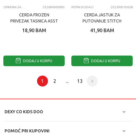
OPREMA ZA MOBILNE TELEFONE
CE2600000820
PUTNI DODACI
CE2200010628
CERDA FROZEN
CERDA JASTUK ZA
PRIVEZAK TASNICA ASST
PUTOVANJE STITCH
18,90
BAM
41,90
BAM
DODAJ U KORPU
DODAJ U KORPU
1
2
...
13
DEXY CO KIDS DOO
POMOĆ PRI KUPOVINI