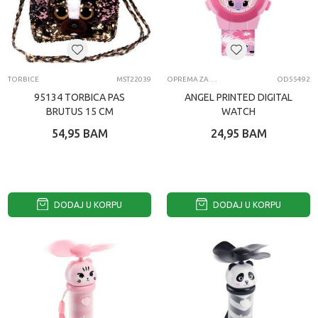
TORBICE
MST22039
OPREMA ZA MOBILNE TELEFONE
OD55492
95134 TORBICA PAS
ANGEL PRINTED DIGITAL
BRUTUS 15 CM
WATCH
54,95
BAM
24,95
BAM
DODAJ U KORPU
DODAJ U KORPU