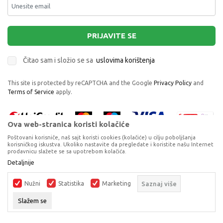
PRIJAVITE SE
Čitao sam i složio se sa
uslovima korištenja
This site is protected by reCAPTCHA and the Google
Privacy Policy
and
Terms of Service
apply.
Ova web-stranica koristi kolačiće
Poštovani korisniče, naš sajt koristi cookies (kolačiće) u cilju poboljšanja
korisničkog iskustva. Ukoliko nastavite da pregledate i koristite našu Internet
prodavnicu slažete se sa upotrebom kolačića.
Proizvode na sajtu nastojimo da opišemo što je preciznije moguće, ali ne
Detaljnije
možemo garantovati da su svi podaci i fotografije, navedeni u okrviru
proizvoda, u potpunosti kompletni i bez grešaka. Svi artikli prikazani na
Nužni
Statistika
Marketing
Saznaj više
sajtu su dio naše ponude, ali ne podrazumijeva da su dostupni u svakom
trenutku.
Slažem se
©2026
www.dexyco.ba
, Izrada
NB SOFT
. Sva prava zadržana.