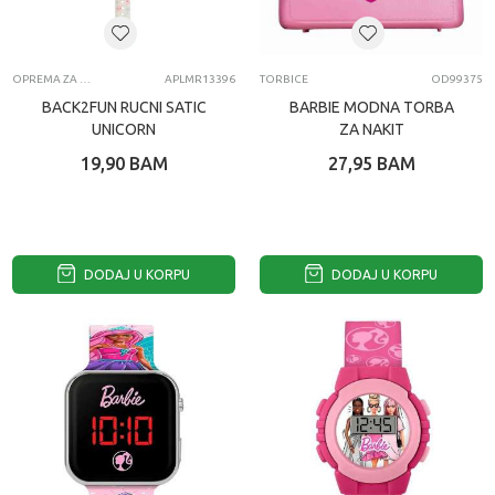
OPREMA ZA MOBILNE TELEFONE
APLMR13396
TORBICE
OD99375
BACK2FUN RUCNI SATIC
BARBIE MODNA TORBA
UNICORN
ZA NAKIT
19,90
BAM
27,95
BAM
DODAJ U KORPU
DODAJ U KORPU