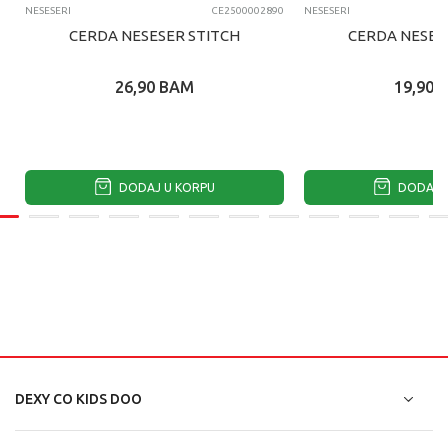
NESESERI
CE2500002890
NESESERI
CERDA NESESER STITCH
CERDA NESES
26,90
BAM
19,90
DODAJ U KORPU
DODAJ U
DEXY CO KIDS DOO