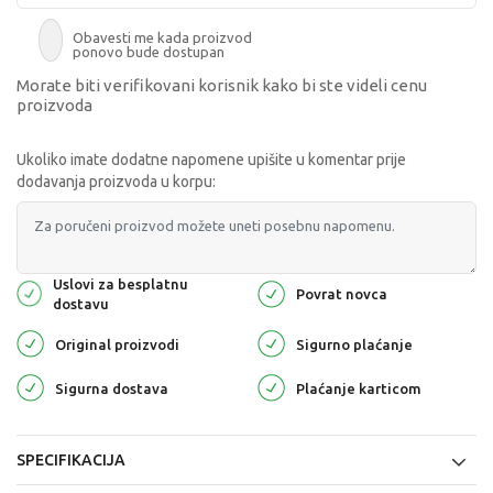
Obavesti me kada proizvod
ponovo bude dostupan
Morate biti verifikovani korisnik kako bi ste videli cenu
proizvoda
Ukoliko imate dodatne napomene upišite u komentar prije
dodavanja proizvoda u korpu:
Uslovi za besplatnu
Povrat novca
dostavu
Original proizvodi
Sigurno plaćanje
Sigurna dostava
Plaćanje karticom
SPECIFIKACIJA