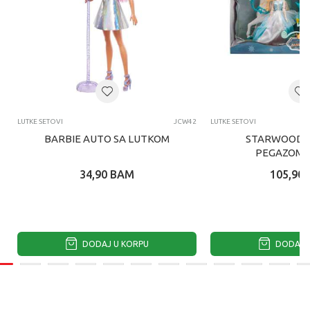
LUTKE SETOVI
JCW42
LUTKE SETOVI
BARBIE AUTO SA LUTKOM
STARWOOD K
PEGAZOM I
34,90
BAM
105,90
DODAJ U KORPU
DODAJ U