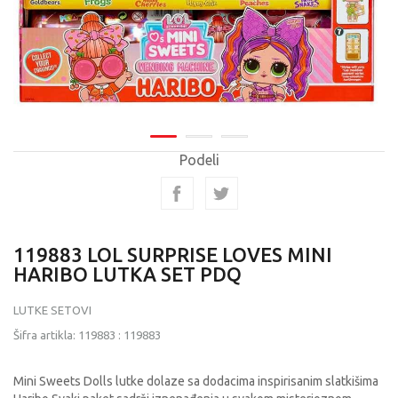
Podeli
119883 LOL SURPRISE LOVES MINI
HARIBO LUTKA SET PDQ
LUTKE SETOVI
Šifra artikla:
119883
:
119883
Mini Sweets Dolls lutke dolaze sa dodacima inspirisanim slatkišima