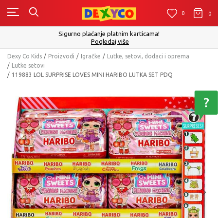
0
0
0
Click&Collect - Platite karticom Online i preuzmite u proda
izboru
Pogledaj više
Dexy Co Kids
Proizvodi
Igračke
Lutke, setovi, dodaci i oprema
Lutke setovi
119883 LOL SURPRISE LOVES MINI HARIBO LUTKA SET PDQ