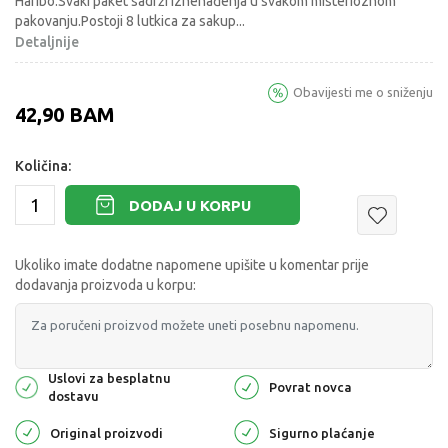
Haribo.Svaki paket sadrži iznenađenja u svakom misterioznom
pakovanju.Postoji 8 lutkica za sakup
...
Detaljnije
Obavijesti me o sniženju
42,90
BAM
Količina:
DODAJ U KORPU
Ukoliko imate dodatne napomene upišite u komentar prije
dodavanja proizvoda u korpu:
Uslovi za besplatnu
Povrat novca
dostavu
Original proizvodi
Sigurno plaćanje