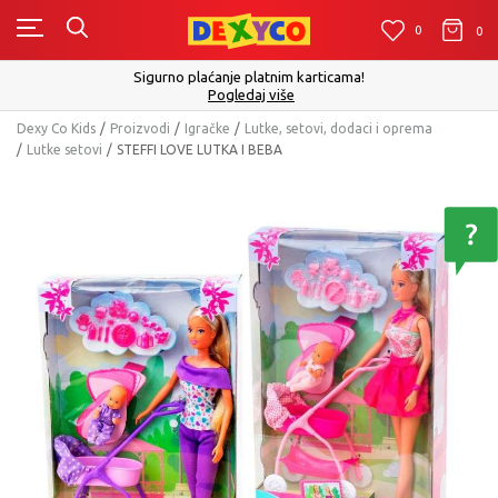
0
0
0
Click&Collect - Platite karticom Online i preuzmite u prodavnic
izboru
Pogledaj više
Dexy Co Kids
Proizvodi
Igračke
Lutke, setovi, dodaci i oprema
Lutke setovi
STEFFI LOVE LUTKA I BEBA