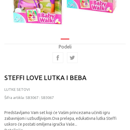
Podeli
STEFFI LOVE LUTKA I BEBA
LUTKE SETOVI
Šifra artikla:
SB3067
:
SB3067
Predstavljamo Vam set koji će Vašim princezama učiniti igru
zabavnijom i uzbudljivijom.Ova prelepa, edukativna lutka Steffi
uskoro će postati omiljena igračka Vaše
...