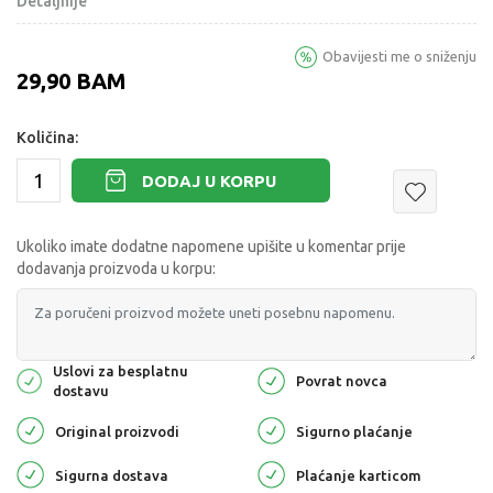
Detaljnije
Obavijesti me o sniženju
29,90
BAM
Količina:
DODAJ U KORPU
Ukoliko imate dodatne napomene upišite u komentar prije
dodavanja proizvoda u korpu:
Uslovi za besplatnu
Povrat novca
dostavu
Original proizvodi
Sigurno plaćanje
Sigurna dostava
Plaćanje karticom