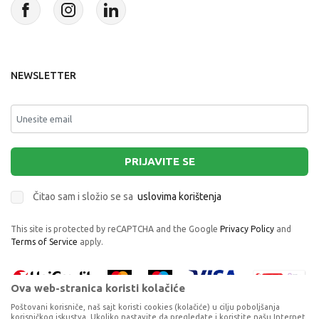
NEWSLETTER
PRIJAVITE SE
Čitao sam i složio se sa
uslovima korištenja
This site is protected by reCAPTCHA and the Google
Privacy Policy
and
Terms of Service
apply.
Ova web-stranica koristi kolačiće
Poštovani korisniče, naš sajt koristi cookies (kolačiće) u cilju poboljšanja
korisničkog iskustva. Ukoliko nastavite da pregledate i koristite našu Internet