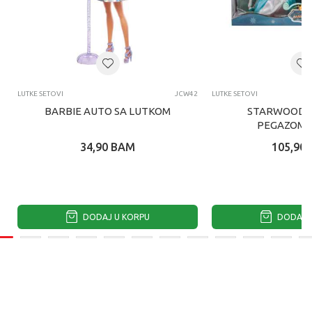
LUTKE SETOVI
JCW42
LUTKE SETOVI
BARBIE AUTO SA LUTKOM
STARWOOD K
PEGAZOM I
34,90
BAM
105,90
DODAJ U KORPU
DODAJ U