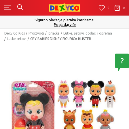
0
0
0
Sigurno plaćanje platnim karticama!
Pogledaj više
Dexy Co Kids
Proizvodi
Igračke
Lutke, setovi, dodaci i oprema
Lutke setovi
CRY BABIES DISNEY FIGURICA BLISTER