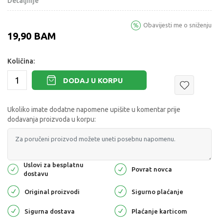
Detaljnije
Obavijesti me o sniženju
19,90
BAM
Količina:
DODAJ U KORPU
Ukoliko imate dodatne napomene upišite u komentar prije
dodavanja proizvoda u korpu:
Uslovi za besplatnu
Povrat novca
dostavu
Original proizvodi
Sigurno plaćanje
Sigurna dostava
Plaćanje karticom