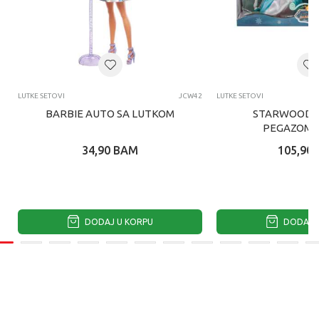
LUTKE SETOVI
JCW42
LUTKE SETOVI
BARBIE AUTO SA LUTKOM
STARWOOD K
PEGAZOM I
34,90
BAM
105,90
DODAJ U KORPU
DODAJ U