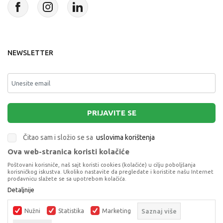
NEWSLETTER
PRIJAVITE SE
Čitao sam i složio se sa
uslovima korištenja
Ova web-stranica koristi kolačiće
This site is protected by reCAPTCHA and the Google
Privacy Policy
and
Poštovani korisniče, naš sajt koristi cookies (kolačiće) u cilju poboljšanja
Terms of Service
apply.
korisničkog iskustva. Ukoliko nastavite da pregledate i koristite našu Internet
prodavnicu slažete se sa upotrebom kolačića.
Detaljnije
CRY BABIES DISNEY FIGURICA BLISTER
LUTKE SETOVI
Nužni
Statistika
Marketing
Saznaj više