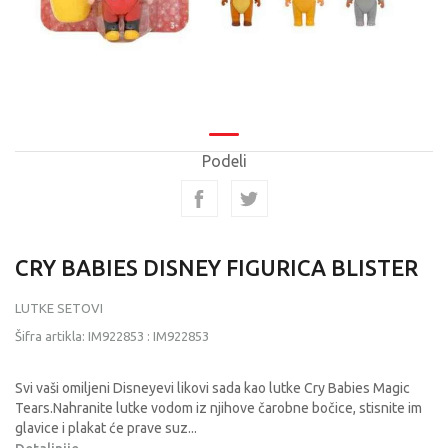
Podeli
CRY BABIES DISNEY FIGURICA BLISTER
LUTKE SETOVI
Šifra artikla:
IM922853
:
IM922853
Svi vaši omiljeni Disneyevi likovi sada kao lutke Cry Babies Magic
Tears.Nahranite lutke vodom iz njihove čarobne bočice, stisnite im
glavice i plakat će prave suz
...