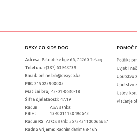
DEXY CO KIDS DOO
POMOĆ P
Adresa:
Patriotske lige 66, 74260 Tešanj
Politika pr
Telefon:
+(387) 63948739
Uvjeti i na
Email:
online.bih@dexyco.ba
Uputstvo 
PIB:
219023900005
Uputstvo z
Matični broj
43-01-0630-18
Uslovi kori
Šifra djelatnosti:
47.19
Plaćanje p
Račun
ASA Banka:
FBIH:
1340011120496643
Račun RS:
ATOS Bank: 5673431100065657
Radno vrijeme:
Radnim danima 8-16h