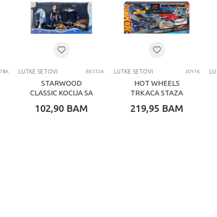
4-6 G
Crybabies
LUTKE SETOVI
LUTKE SETOVI
LUTKE SETOVI
LU
78A
BE372A
JDY16
STARWOOD
HOT WHEELS
CLASSIC KOCIJA SA
TRKACA STAZA
KONJEM I LUTKA
SET
102,90
BAM
219,95
BAM