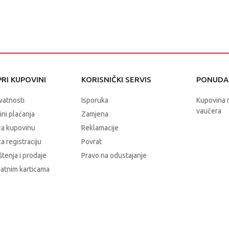
RI KUPOVINI
KORISNIČKI SERVIS
PONUDA 
ivatnosti
Isporuka
Kupovina 
vaučera
čini plaćanja
Zamjena
za kupovinu
Reklamacije
a registraciju
Povrat
štenja i prodaje
Pravo na odustajanje
latnim karticama