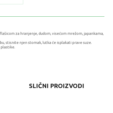
, flašicom za hranjenje, dudom, visećom mrežom, japankama,
u, stisnite njen stomak, lutka će isplakati prave suze.
plastike.
VRIJEDNOST
SLIČNI PROIZVODI
Lutke setovi
0 kg
Djevojčice