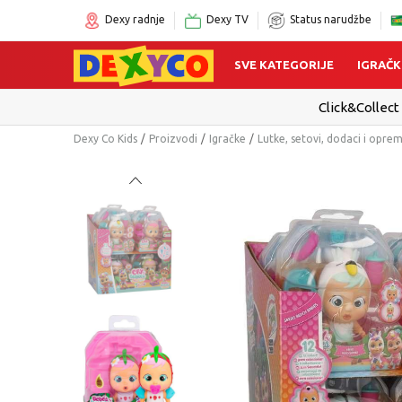
Dexy radnje
Dexy TV
Status narudžbe
SVE KATEGORIJE
IGRAČK
Click&Collect
Dexy Co Kids
Proizvodi
Igračke
Lutke, setovi, dodaci i opre