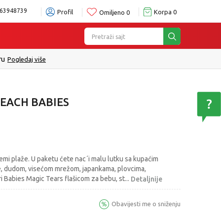
63948739
Profil
Korpa
0
Omiljeno
0
Pretraži sajt
ru
Pogledaj više
BEACH BABIES
emi plaže. U paketu ćete nac´i malu lutku sa kupaćim
e, dudom, visećom mrežom, japankama, plovcima,
i Babies Magic Tears flašicom za bebu, st
...
Detaljnije
Obavijesti me o sniženju