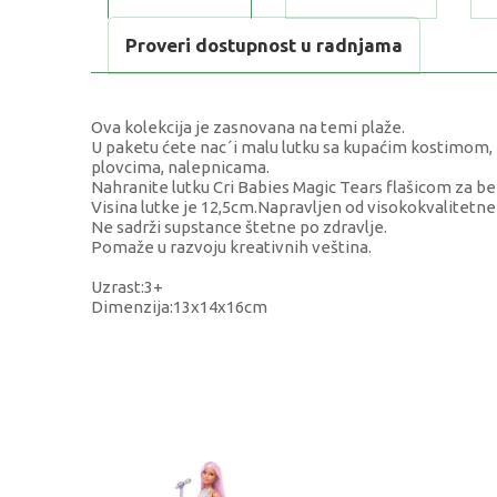
Proveri dostupnost u radnjama
Ova kolekcija je zasnovana na temi plaže.
U paketu ćete nac´i malu lutku sa kupaćim kostimom
plovcima, nalepnicama.
Nahranite lutku Cri Babies Magic Tears flašicom za beb
Visina lutke je 12,5cm.Napravljen od visokokvalitetne 
Ne sadrži supstance štetne po zdravlje.
Pomaže u razvoju kreativnih veština.
Uzrast:3+
Dimenzija:13x14x16cm
KARAKTERISTIKA
Kategorija
Težina specifikacija
Pol