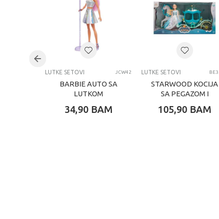
Uzrast
Brend
Kategorija
LUTKE SETOVI
LUTKE SETOVI
JCW42
BE3
BARBIE AUTO SA
STARWOOD KOCIJA
LUTKOM
SA PEGAZOM I
LUTKA
34,90
BAM
105,90
BAM