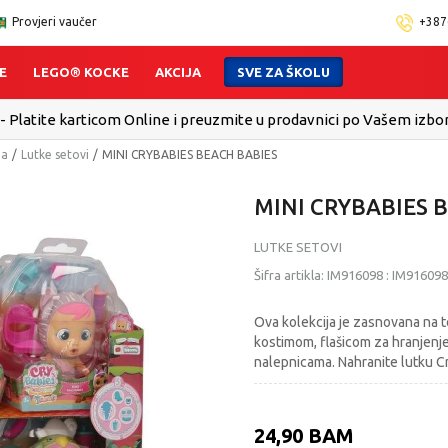
Provjeri vaučer
+387
E
LEGO® KOCKE
AKCIJA
SVE ZA ŠKOLU
 - Platite karticom Online i preuzmite u prodavnici po Vašem izbo
ma
Lutke setovi
MINI CRYBABIES BEACH BABIES
MINI CRYBABIES 
LUTKE SETOVI
Šifra artikla:
IM916098
:
IM916098
Ova kolekcija je zasnovana na t
kostimom, flašicom za hranjenj
nalepnicama. Nahranite lutku Cr
24,90
BAM