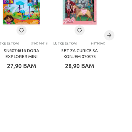
TKE SETOVI
LUTKE SETOVI
LUTKE SETO
SN6074616
MST30960
SN6074616 DORA
SET ZA CURICE SA
LUTKA
EXPLORER MINI
KONJEM 070375
PLAYSET ASST
27,90
BAM
28,90
BAM
24,