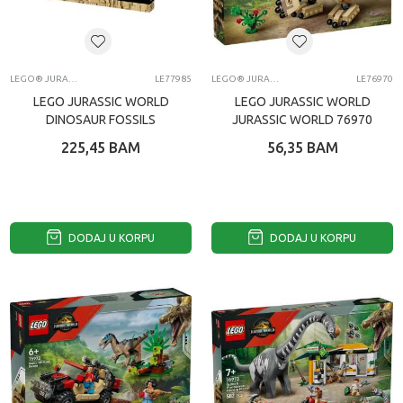
LEGO® JURASSIC WORLD
LE77985
LEGO® JURASSIC WORLD
LE76970
LEGO JURASSIC WORLD
LEGO JURASSIC WORLD
DINOSAUR FOSSILS
JURASSIC WORLD 76970
TRICERATOPS
225,45
BAM
56,35
BAM
DODAJ U KORPU
DODAJ U KORPU