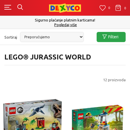
0
0
0
Sigurno plaćanje platnim karticama!
Pogledaj više
Filteri
Sortiraj
LEGO® JURASSIC WORLD
12
proizvoda