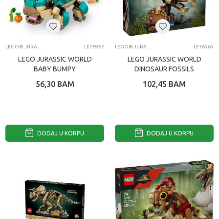
LEGO® JURASSIC WORLD
LE76962
LEGO® JURASSIC WORLD
LE76969
LEGO JURASSIC WORLD
LEGO JURASSIC WORLD
BABY BUMPY
DINOSAUR FOSSILS
ANKYLOSAURUS
TRICERATOPS SKULL
56,30
BAM
102,45
BAM
DODAJ U KORPU
DODAJ U KORPU