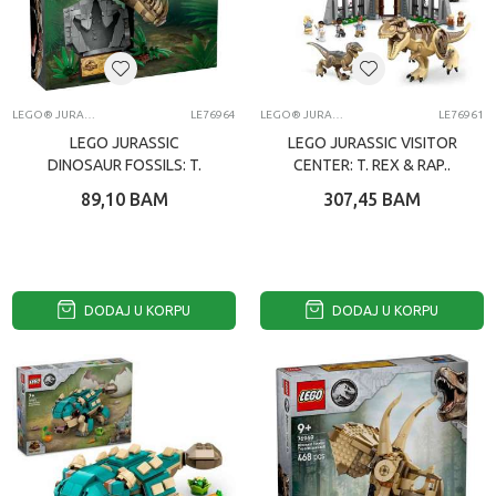
LEGO® JURASSIC WORLD
LE76964
LEGO® JURASSIC WORLD
LE76961
LEGO JURASSIC
LEGO JURASSIC VISITOR
DINOSAUR FOSSILS: T.
CENTER: T. REX & RAP..
REX SKULL
89,10
BAM
307,45
BAM
DODAJ U KORPU
DODAJ U KORPU