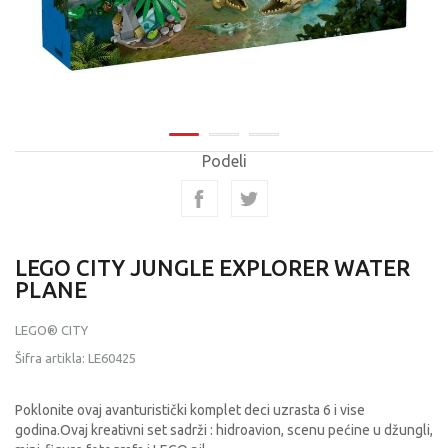
Podeli
LEGO CITY JUNGLE EXPLORER WATER
PLANE
LEGO® CITY
Šifra artikla:
LE60425
Poklonite ovaj avanturistički komplet deci uzrasta 6 i vise
godina.Ovaj kreativni set sadrži : hidroavion, scenu pećine u džungli,