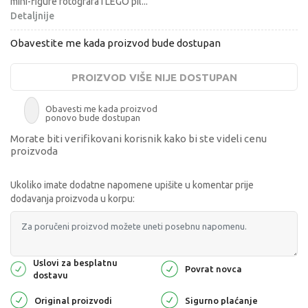
mini-figure fotografa i LEGO pil
...
Detaljnije
Obavestite me kada proizvod bude dostupan
PROIZVOD VIŠE NIJE DOSTUPAN
Obavesti me kada proizvod
ponovo bude dostupan
Morate biti verifikovani korisnik kako bi ste videli cenu
proizvoda
Ukoliko imate dodatne napomene upišite u komentar prije
dodavanja proizvoda u korpu:
Uslovi za besplatnu
Povrat novca
dostavu
Original proizvodi
Sigurno plaćanje