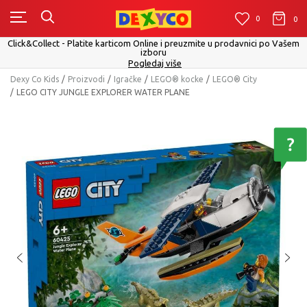
0
0
0
Click&Collect - Platite karticom Online i preuzmite u prodavnici po Vašem
izboru
Pogledaj više
Dexy Co Kids
Proizvodi
Igračke
LEGO® kocke
LEGO® City
LEGO CITY JUNGLE EXPLORER WATER PLANE