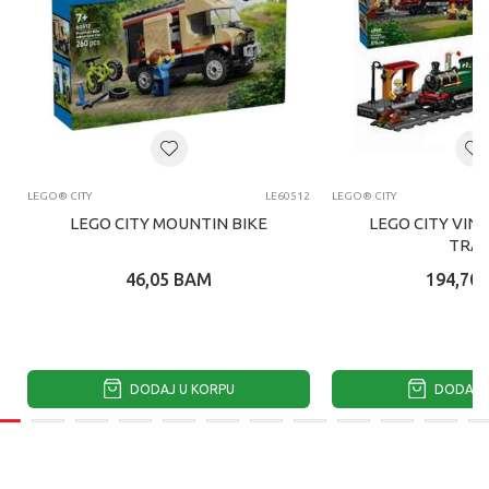
LEGO® CITY
LE60512
LEGO® CITY
LEGO CITY MOUNTIN BIKE
LEGO CITY VIN
TRAI
46,05
BAM
194,70
DODAJ U KORPU
DODAJ U