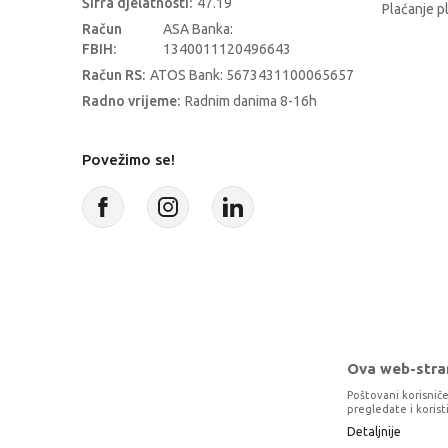
Šifra djelatnosti:
47.19
Plaćanje p
Račun
ASA Banka:
FBIH:
1340011120496643
Račun RS:
ATOS Bank: 5673431100065657
Radno vrijeme:
Radnim danima 8-16h
Povežimo se!
Ova web-stran
Poštovani korisniče
pregledate i koris
Detaljnije
Proizvode na sajtu nastojimo da opišem