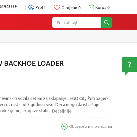
63948739
Profil
Korpa
0
Omiljeno
0
Pretraži sajt
OW BACKHOE LOADER
đevinskih vozila setom za sklapanje LEGO City Žuti bager-
ci uzrasta od 7 godina i više. Deca mogu da istražuju
široke gume, sklopive stabi
...
Detaljnije
Obavijesti me o sniženju