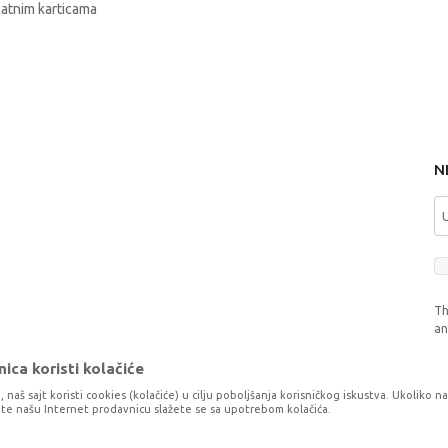
latnim karticama
N
Th
a
ica koristi kolačiće
, naš sajt koristi cookies (kolačiće) u cilju poboljšanja korisničkog iskustva. Ukoliko n
tite našu Internet prodavnicu slažete se sa upotrebom kolačića.
o što je preciznije moguće, ali ne možemo garantovati da su svi podaci i fotog