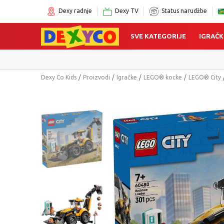
Dexy radnje
Dexy TV
Status narudžbe
SVE KATEGORIJE
IGRAČK
Dexy Co Kids
Proizvodi
Igračke
LEGO® kocke
LEGO® City