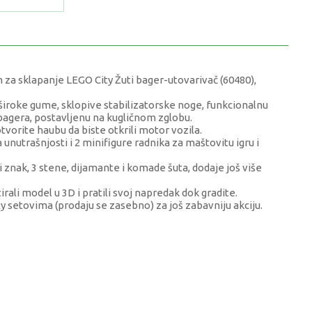
 za sklapanje LEGO City Žuti bager-utovarivač (60480),
i široke gume, sklopive stabilizatorske noge, funkcionalnu
 bagera, postavljenu na kugličnom zglobu.
otvorite haubu da biste otkrili motor vozila.
 unutrašnjosti i 2 minifigure radnika za maštovitu igru i
i znak, 3 stene, dijamante i komade šuta, dodaje još više
tirali model u 3D i pratili svoj napredak dok gradite.
 setovima (prodaju se zasebno) za još zabavniju akciju.
VRIJEDNOST