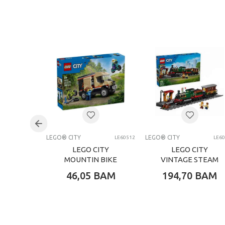
Kategorija
Težina specifikacija
Pol
Uzrast
Brend
Kategorija
LEGO® CITY
LEGO® CITY
LE60512
LE6
LEGO CITY
LEGO CITY
MOUNTIN BIKE
VINTAGE STEAM
TRAIN
46,05
BAM
194,70
BAM