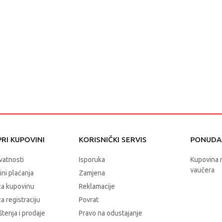
RI KUPOVINI
KORISNIČKI SERVIS
PONUDA 
ivatnosti
Isporuka
Kupovina 
vaučera
čini plaćanja
Zamjena
za kupovinu
Reklamacije
a registraciju
Povrat
štenja i prodaje
Pravo na odustajanje