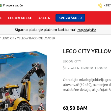
Provjeri vaučer
+387
E
LEGO® KOCKE
AKCIJA
SVE ZA ŠKOLU
Sigurno plaćanje platnim karticama!
Pogledaj više
LEGO CITY YELLOW BACKHOE LOADER
LEGO CITY YELL
LEGO® CITY
Šifra artikla:
LE60480
:
LE60480
Obradujte mladog ljubitelja gra
utovarivač (60480), namenjen de
realistične detalje, uključujući 
63,50
BAM