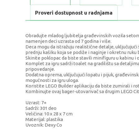
Proveri dostupnost u radnjama
Obradujte mladog ljubitelja građevinskih vozila setom
namenjen deci uzrasta od 7 godina i više.
Deca mogu da istražuju realistične detalje, uključujuć
prednju kašiku koja se podiže i naginje i okretnu ruku
Skinite poklopac da biste stavili minifiguru u kabinu i 
Komplet za igru sadrži toalet na gradilištu sa detaljima
pripovedanje.
Dodatna oprema, uključujući lopatu i pijuk, građevinsk
mogućnosti za igru uloga.
Koristite LEGO Builder aplikaciju da biste zumirali i ro
Kombinujte ovaj bager-utovarivač sa drugim LEGO City
Uzrast: 7+
Sadrži: 301 deo
Veličina: 10 x 28 x 7 cm
Materijal: plastika
Uvoznik: Dexy Co
KARAKTERISTIKA