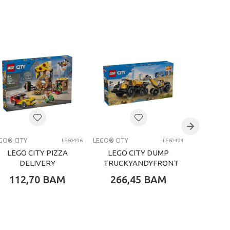
GO® CITY
LEGO® CITY
LEGO® CITY
LE60496
LE60494
LEGO CITY PIZZA
LEGO CITY DUMP
LE
DELIVERY
TRUCKYANDYFRONT
PASS
EXPERIENCE WI
END LOADER
112,70
BAM
266,45
BAM
63,