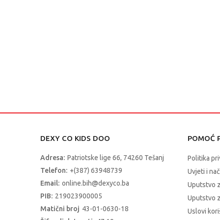
DEXY CO KIDS DOO
POMOĆ P
Adresa:
Patriotske lige 66, 74260 Tešanj
Politika pr
Telefon:
+(387) 63948739
Uvjeti i na
Email:
online.bih@dexyco.ba
Uputstvo 
PIB:
219023900005
Uputstvo z
Matični broj
43-01-0630-18
Uslovi kori