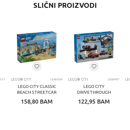
SLIČNI PROIZVODI
LEGO® City
0 kg
Djevojčice
7-8 G
LEGO® kocke
LEGO CITY
LEGO® CITY
LEGO® CITY
LE
0511
LE60506
LE60497
LEGO CITY CLASSIC
LEGO CITY
BEACH STREETCAR
DRIVETHROUGH
CAR WASH
158,80
BAM
122,95
BAM