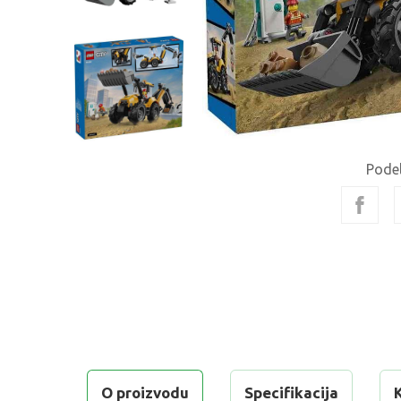
Podel
O proizvodu
Specifikacija