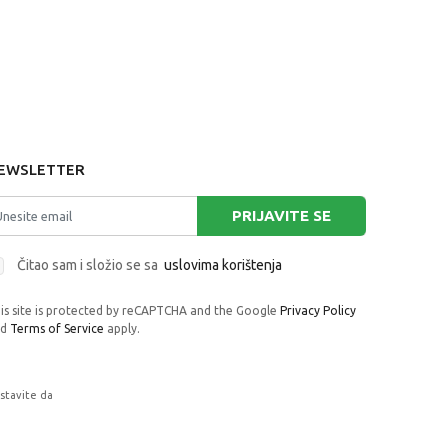
EWSLETTER
PRIJAVITE SE
Čitao sam i složio se sa
uslovima korištenja
is site is protected by reCAPTCHA and the Google
Privacy Policy
nd
Terms of Service
apply.
astavite da
rafije, navedeni u okrviru proizvoda, u