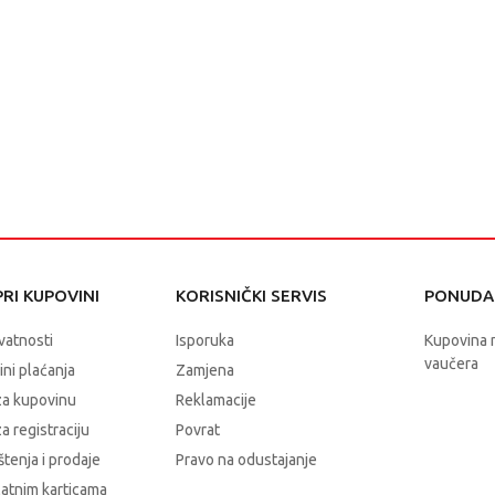
RI KUPOVINI
KORISNIČKI SERVIS
PONUDA 
ivatnosti
Isporuka
Kupovina 
vaučera
čini plaćanja
Zamjena
za kupovinu
Reklamacije
a registraciju
Povrat
štenja i prodaje
Pravo na odustajanje
latnim karticama