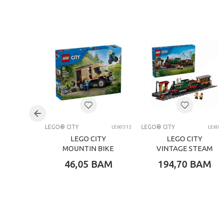
Kategorija
Težina specifikacija
Pol
Uzrast
Brend
Kategorija
LEGO® CITY
LEGO® CITY
LE60512
LE6
LEGO CITY
LEGO CITY
MOUNTIN BIKE
VINTAGE STEAM
TRAIN
46,05
BAM
194,70
BAM