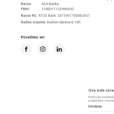
Račun
ASA Banka:
FBIH:
1340011120496643
Račun RS:
ATOS Bank: 5673431100065657
Radno vrijeme:
Radnim danima 8-16h
Povežimo se!
Ova web-stran
Poštovani korisniče
pregledate i koris
Detaljnije
Proizvode na sajtu nastojimo da opišem
potpunosti kompletni i bez gre