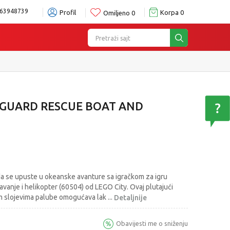
63948739
Profil
Korpa
0
Omiljeno
0
Pretraži sajt
 GUARD RESCUE BOAT AND
a se upuste u okeanske avanture sa igračkom za igru
vanje i helikopter (60504) od LEGO City. Ovaj plutajući
im slojevima palube omogućava lak
...
Detaljnije
Obavijesti me o sniženju