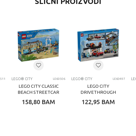
SLIČNI PROIZVODI
LEGO® City
0 kg
Dječaci
4-6 G
LEGO® kocke
LEGO CITY
LEGO® CITY
LEGO® CITY
LE
0511
LE60506
LE60497
LEGO CITY CLASSIC
LEGO CITY
BEACH STREETCAR
DRIVETHROUGH
CAR WASH
158,80
BAM
122,95
BAM