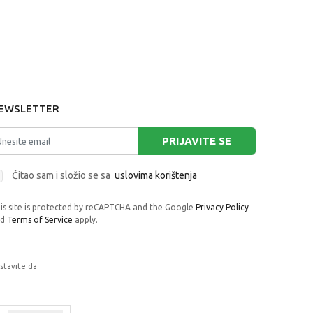
EWSLETTER
PRIJAVITE SE
Čitao sam i složio se sa
uslovima korištenja
is site is protected by reCAPTCHA and the Google
Privacy Policy
nd
Terms of Service
apply.
astavite da
rafije, navedeni u okrviru proizvoda, u
 su dostupni u svakom trenutku.