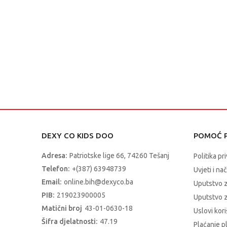
DEXY CO KIDS DOO
POMOĆ P
Adresa:
Patriotske lige 66, 74260 Tešanj
Politika pr
Telefon:
+(387) 63948739
Uvjeti i na
Email:
online.bih@dexyco.ba
Uputstvo 
PIB:
219023900005
Uputstvo z
Matični broj
43-01-0630-18
Uslovi kori
Šifra djelatnosti:
47.19
Plaćanje p