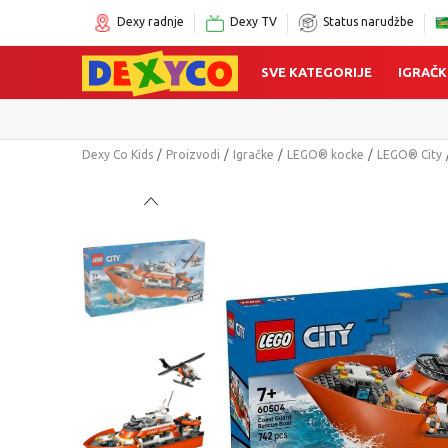
Dexy radnje
Dexy TV
Status narudžbe
SVE KATEGORIJE
IGRAČK
Dexy Co Kids
Proizvodi
Igračke
LEGO® kocke
LEGO® City