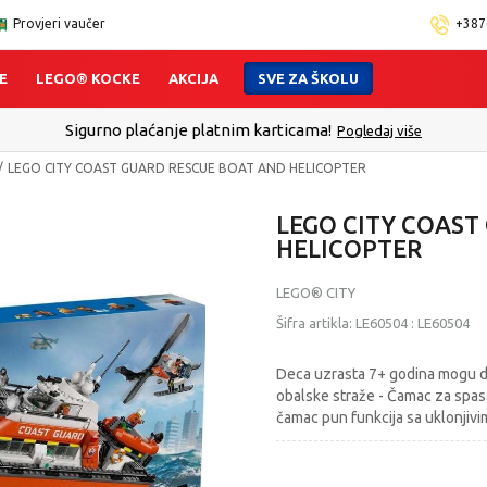
Provjeri vaučer
+387
E
LEGO® KOCKE
AKCIJA
SVE ZA ŠKOLU
Sigurno plaćanje platnim karticama!
Pogledaj više
LEGO CITY COAST GUARD RESCUE BOAT AND HELICOPTER
LEGO CITY COAST
HELICOPTER
LEGO® CITY
Šifra artikla:
LE60504
:
LE60504
Deca uzrasta 7+ godina mogu d
obalske straže - Čamac za spasa
čamac pun funkcija sa uklonjiv