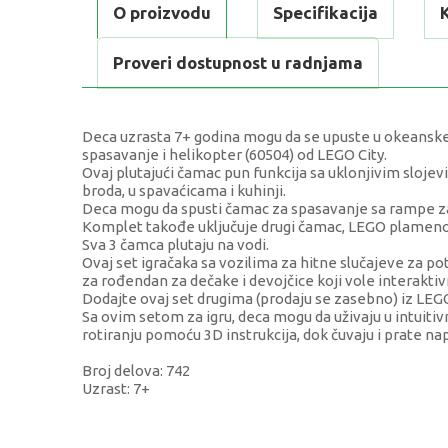
O proizvodu
Specifikacija
Proveri dostupnost u radnjama
Deca uzrasta 7+ godina mogu da se upuste u okeanske
spasavanje i helikopter (60504) od LEGO City.
Ovaj plutajući čamac pun funkcija sa uklonjivim sloj
broda, u spavaćicama i kuhinji.
Deca mogu da spusti čamac za spasavanje sa rampe za l
Komplet takođe uključuje drugi čamac, LEGO plamenove,
Sva 3 čamca plutaju na vodi.
Ovaj set igračaka sa vozilima za hitne slučajeve za po
za rođendan za dečake i devojčice koji vole interaktiv
Dodajte ovaj set drugima (prodaju se zasebno) iz LEGO 
Sa ovim setom za igru, deca mogu da uživaju u intuiti
rotiranju pomoću 3D instrukcija, dok čuvaju i prate na
Broj delova: 742
Uzrast: 7+
KARAKTERISTIKA