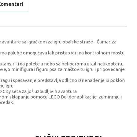
Komentari
 avanture sa igračkom za igru obalske straže - Čamac za
evima palube omogućava lak pristup igri na kontrolnom mostu
ansir ili da polete u nebo sa heliodroma u kul helikopteru.
 5 minifigura i figuru psa za maštovitu igru i pripovedanje.
tragu i spasavanje predstavlja odlično iznenađenje ili poklon
nu igru.
City seta za još uzbudljivih avantura.
vnom sklapanju pomoću LEGO Builder aplikacije, zumiranju i
predak.
VRIJEDNOST