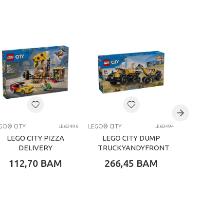
GO® CITY
LEGO® CITY
LEGO® CITY
LE60496
LE60494
LEGO CITY PIZZA
LEGO CITY DUMP
LE
DELIVERY
TRUCKYANDYFRONT
PASS
EXPERIENCE WI
END LOADER
112,70
BAM
266,45
BAM
63,