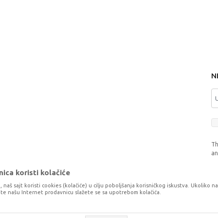
N
Th
a
ica koristi kolačiće
, naš sajt koristi cookies (kolačiće) u cilju poboljšanja korisničkog iskustva. Ukoliko n
tite našu Internet prodavnicu slažete se sa upotrebom kolačića.
o što je preciznije moguće, ali ne možemo garantovati da su svi podaci i fotog
šaka. Svi artikli prikazani na sajtu su dio naše ponude, ali ne podrazumijeva da