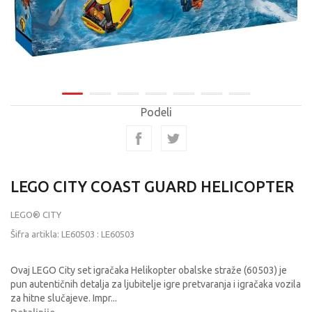
Podeli
LEGO CITY COAST GUARD HELICOPTER
LEGO® CITY
Šifra artikla:
LE60503
:
LE60503
Ovaj LEGO City set igračaka Helikopter obalske straže (60503) je
pun autentičnih detalja za ljubitelje igre pretvaranja i igračaka vozila
za hitne slučajeve. Impr
...