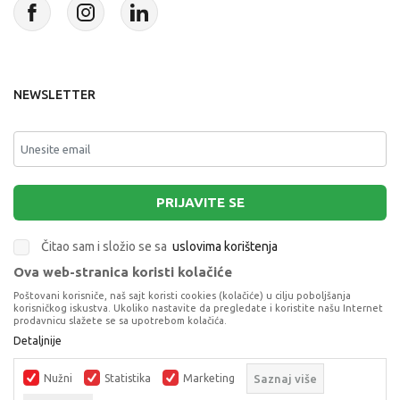
NEWSLETTER
PRIJAVITE SE
Čitao sam i složio se sa
uslovima korištenja
Ova web-stranica koristi kolačiće
This site is protected by reCAPTCHA and the Google
Privacy Policy
and
Poštovani korisniče, naš sajt koristi cookies (kolačiće) u cilju poboljšanja
Terms of Service
apply.
korisničkog iskustva. Ukoliko nastavite da pregledate i koristite našu Internet
prodavnicu slažete se sa upotrebom kolačića.
Detaljnije
LEGO CITY COAST GUARD HELICOPTER
LEGO® CITY
Nužni
Statistika
Marketing
Saznaj više