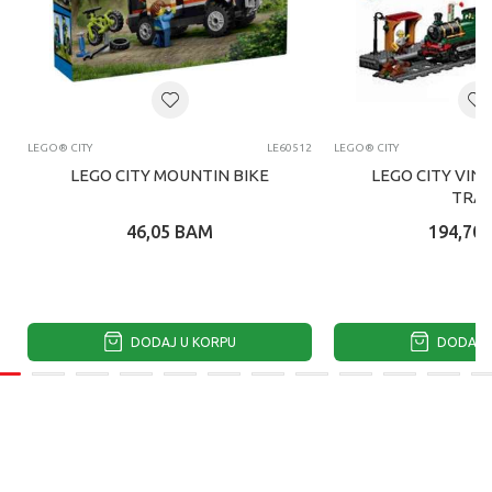
LEGO® CITY
LE60512
LEGO® CITY
LEGO CITY MOUNTIN BIKE
LEGO CITY VIN
TRAI
46,05
BAM
194,70
DODAJ U KORPU
DODAJ U