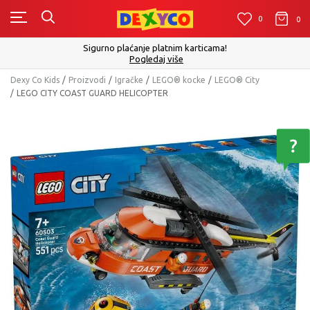
0
0
0
Sigurno plaćanje platnim karticama!
Pogledaj više
Dexy Co Kids
Proizvodi
Igračke
LEGO® kocke
LEGO® City
LEGO CITY COAST GUARD HELICOPTER