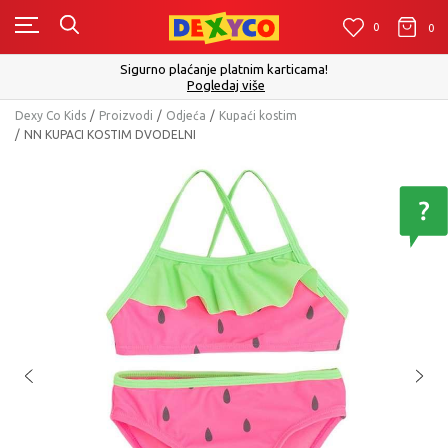
0
0
0
Sigurno plaćanje platnim karticama!
Pogledaj više
Dexy Co Kids
Proizvodi
Odjeća
Kupaći kostim
NN KUPACI KOSTIM DVODELNI