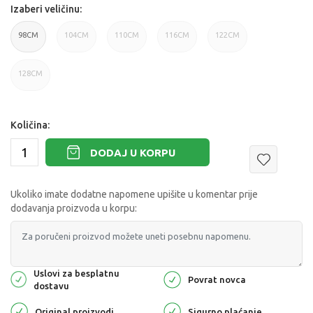
Izaberi veličinu:
98CM
104CM
110CM
116CM
122CM
128CM
Količina:
DODAJ U KORPU
Ukoliko imate dodatne napomene upišite u komentar prije
dodavanja proizvoda u korpu:
Uslovi za besplatnu
Povrat novca
dostavu
Original proizvodi
Sigurno plaćanje