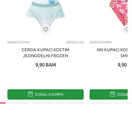
KUPAĆI KOSTIM
2900002145
KUPAĆI KOSTIM
CERDA KUPACI KOSTIM
NN KUPACI KOST
JEDNODELNI FROZEN
SMIL
9,90
BAM
9,90
B
DODAJ U KORPU
DODAJ U