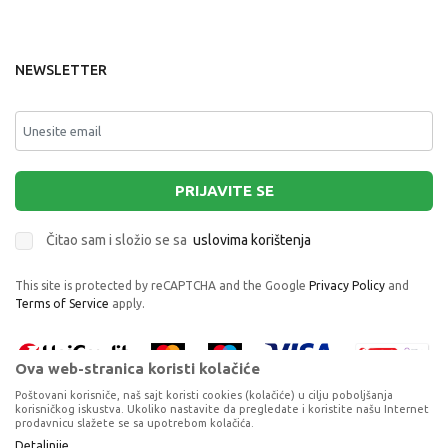
NEWSLETTER
PRIJAVITE SE
Čitao sam i složio se sa
uslovima korištenja
This site is protected by reCAPTCHA and the Google
Privacy Policy
and
Terms of Service
apply.
Ova web-stranica koristi kolačiće
Poštovani korisniče, naš sajt koristi cookies (kolačiće) u cilju poboljšanja
korisničkog iskustva. Ukoliko nastavite da pregledate i koristite našu Internet
prodavnicu slažete se sa upotrebom kolačića.
Proizvode na sajtu nastojimo da opišemo što je preciznije moguće, ali ne
Detaljnije