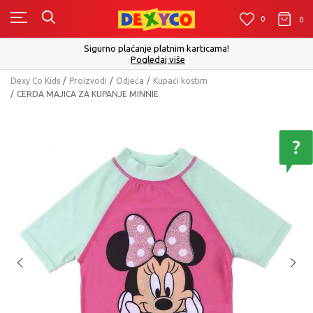
0
0
0
Click&Collect - Pla
igurno plaćanje platnim karticama!
Pogledaj više
Dexy Co Kids
Proizvodi
Odjeća
Kupaći kostim
CERDA MAJICA ZA KUPANJE MINNIE