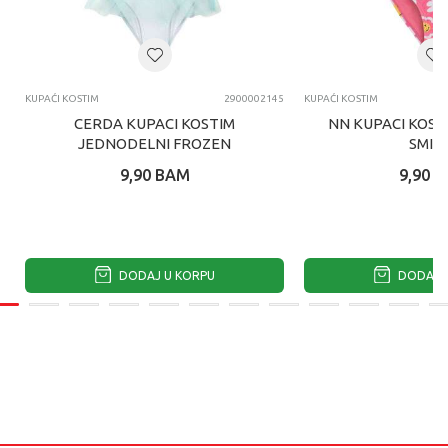
KUPAĆI KOSTIM
2900002145
KUPAĆI KOSTIM
CERDA KUPACI KOSTIM
NN KUPACI KOST
JEDNODELNI FROZEN
SMIL
9,90
BAM
9,90
B
DODAJ U KORPU
DODAJ U