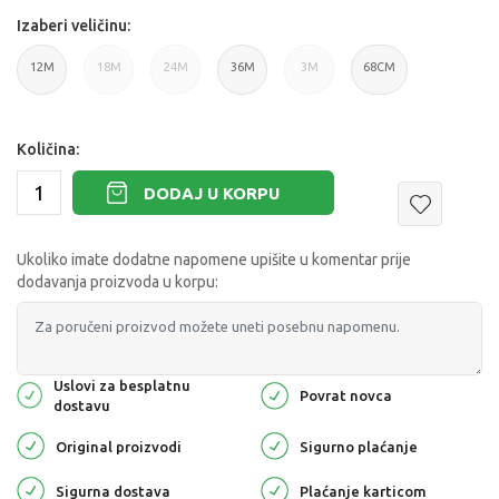
Izaberi veličinu:
12M
18M
24M
36M
3M
68CM
Količina:
DODAJ U KORPU
Ukoliko imate dodatne napomene upišite u komentar prije
dodavanja proizvoda u korpu:
Uslovi za besplatnu
Povrat novca
dostavu
Original proizvodi
Sigurno plaćanje
Sigurna dostava
Plaćanje karticom