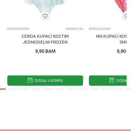
KUPAĆI KOSTIM
2900002145
KUPAĆI KOSTIM
CERDA KUPACI KOSTIM
NN KUPACI KOST
JEDNODELNI FROZEN
SMIL
9,90
BAM
9,90
B
DODAJ U KORPU
DODAJ U