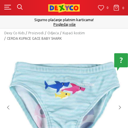
0
0
0
Sigurno plaćanje platnim karticama!
Pogledaj više
Dexy Co Kids
Proizvodi
Odjeća
Kupaći kostim
CERDA KUPACE GACE BABY SHARK