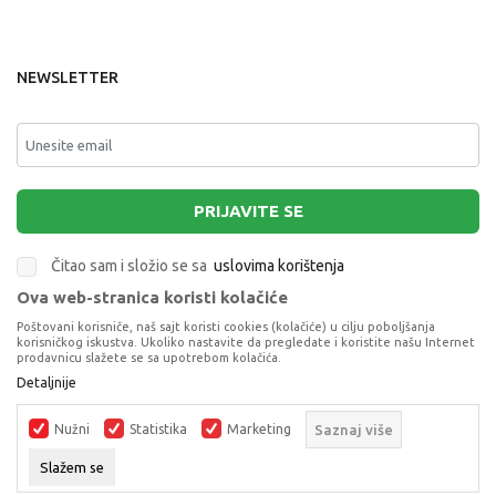
NEWSLETTER
PRIJAVITE SE
Čitao sam i složio se sa
uslovima korištenja
Ova web-stranica koristi kolačiće
This site is protected by reCAPTCHA and the Google
Privacy Policy
and
Poštovani korisniče, naš sajt koristi cookies (kolačiće) u cilju poboljšanja
Terms of Service
apply.
korisničkog iskustva. Ukoliko nastavite da pregledate i koristite našu Internet
prodavnicu slažete se sa upotrebom kolačića.
Detaljnije
CERDA KUPACE GACE BABY SHARK
KUPAĆI KOSTIM
Nužni
Statistika
Marketing
Saznaj više
DODAJ U KORPU
Slažem se
Proizvode na sajtu nastojimo da opišemo što je preciznije moguće, ali ne