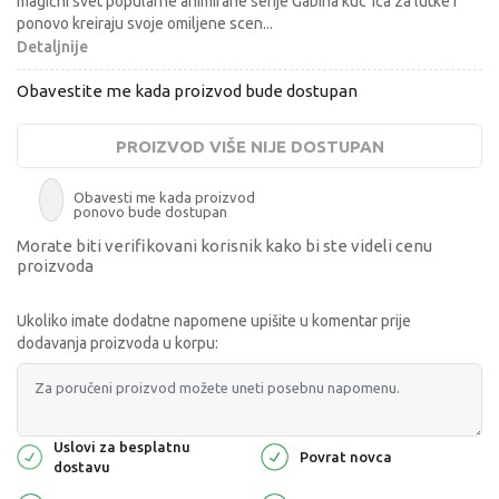
magični svet popularne animirane serije Gabina kuc´ica za lutke i
ponovo kreiraju svoje omiljene scen
...
Detaljnije
Obavestite me kada proizvod bude dostupan
PROIZVOD VIŠE NIJE DOSTUPAN
Obavesti me kada proizvod
ponovo bude dostupan
Morate biti verifikovani korisnik kako bi ste videli cenu
proizvoda
Ukoliko imate dodatne napomene upišite u komentar prije
dodavanja proizvoda u korpu:
Uslovi za besplatnu
Povrat novca
dostavu