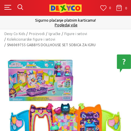
0
0
0
Sigurno plaćanje platnim karticama!
Pogledaj više
Dexy Co Kids
Proizvodi
Igračke
Figure i setovi
Kolekcionarske figure i setovi
SN6069755 GABBYS DOLLHOUSE SET SOBICA ZA IGRU