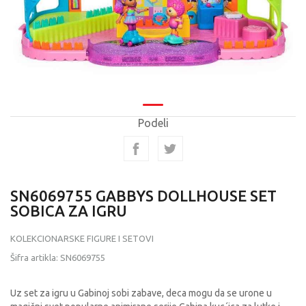
Podeli
SN6069755 GABBYS DOLLHOUSE SET
SOBICA ZA IGRU
KOLEKCIONARSKE FIGURE I SETOVI
Šifra artikla:
SN6069755
Uz set za igru u Gabinoj sobi zabave, deca mogu da se urone u