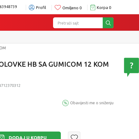
63948739
Profil
Korpa
0
Omiljeno
0
Pretraži sajt
KOM
 OLOVKE HB SA GUMICOM 12 KOM
712370312
Obavijesti me o sniženju
DODAJ U KORPU