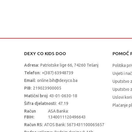
DEXY CO KIDS DOO
POMOĆ P
Adresa:
Patriotske lige 66, 74260 Tešanj
Politika pr
Telefon:
+(387) 63948739
Uvjeti i na
Email:
online.bih@dexyco.ba
Uputstvo 
PIB:
219023900005
Uputstvo z
Matični broj
43-01-0630-18
Uslovi kori
Šifra djelatnosti:
47.19
Plaćanje p
Račun
ASA Banka:
FBIH:
1340011120496643
Račun RS:
ATOS Bank: 5673431100065657