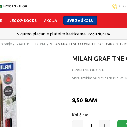
Provjeri vaučer
+387
E
LEGO® KOCKE
AKCIJA
SVE ZA ŠKOLU
Sigurno plaćanje platnim karticama!
Pogledaj više
 pisanje
GRAFITNE OLOVKE
MILAN GRAFITNE OLOVKE HB SA GUMICOM 12 
MILAN GRAFITNE
GRAFITNE OLOVKE
Šifra artikla:
MLN712370312
:
MLN
8,50
BAM
Količina: