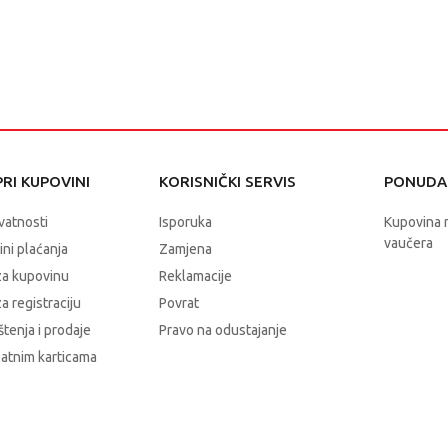
RI KUPOVINI
KORISNIČKI SERVIS
PONUDA 
ivatnosti
Isporuka
Kupovina 
vaučera
čini plaćanja
Zamjena
za kupovinu
Reklamacije
a registraciju
Povrat
štenja i prodaje
Pravo na odustajanje
latnim karticama