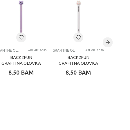
GRAFITNE OLOVKE
GRAFITNE OLOVKE
APLMR12080
APLMR12079
BACK2FUN
BACK2FUN
ASTR
GRAFITNA OLOVKA
GRAFITNA OLOVKA
OLO
KITTY
BUNNY
REA
8,50
BAM
8,50
BAM
4,