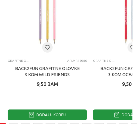
GRAFITNE OLOVKE
APLMR12086
GRAFITNE OLOVKE
BACK2FUN GRAFITNE OLOVKE
BACK2FUN GRAF
3 KOM WILD FRIENDS
3 KOM OCEAN
9,50
BAM
9,50
B
DODAJ U KORPU
DODAJ U