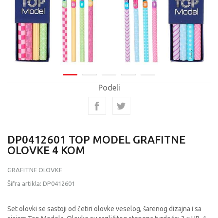
Podeli
DP0412601 TOP MODEL GRAFITNE
OLOVKE 4 KOM
GRAFITNE OLOVKE
Šifra artikla:
DP0412601
Set olovki se sastoji od četiri olovke veselog, šarenog dizajna i sa