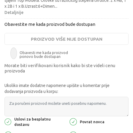
sjajem Top Modela. Olovke su različitog stepena tvrdoće: 2 x HB, 1
x 2B i 1 x B.Uzrast:6+Dimen
...
Detaljnije
Obavestite me kada proizvod bude dostupan
PROIZVOD VIŠE NIJE DOSTUPAN
Obavesti me kada proizvod
ponovo bude dostupan
Morate biti verifikovani korisnik kako bi ste videli cenu
proizvoda
Ukoliko imate dodatne napomene upišite u komentar prije
dodavanja proizvoda u korpu:
Uslovi za besplatnu
Povrat novca
dostavu