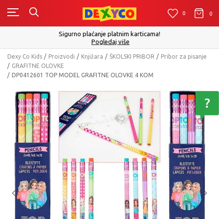
0
0
0
Sigurno plaćanje platnim karticama!
Pogledaj više
Dexy Co Kids
Proizvodi
Knjižara
ŠKOLSKI PRIBOR
Pribor za pisanje
GRAFITNE OLOVKE
DP0412601 TOP MODEL GRAFITNE OLOVKE 4 KOM