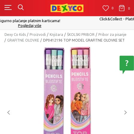
0
0
0
Click&Collect - Platite karticom Online i preuzmite u prodavnici po Vaš
izboru
Pogledaj više
Dexy Co Kids
Proizvodi
Knjižara
ŠKOLSKI PRIBOR
Pribor za pisanje
GRAFITNE OLOVKE
DP0412196 TOP MODEL GRAFITNE OLOVKE SET