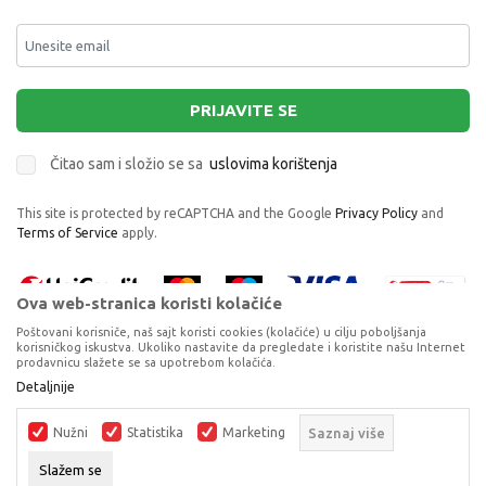
PRIJAVITE SE
Čitao sam i složio se sa
uslovima korištenja
This site is protected by reCAPTCHA and the Google
Privacy Policy
and
Terms of Service
apply.
Ova web-stranica koristi kolačiće
Poštovani korisniče, naš sajt koristi cookies (kolačiće) u cilju poboljšanja
korisničkog iskustva. Ukoliko nastavite da pregledate i koristite našu Internet
prodavnicu slažete se sa upotrebom kolačića.
DP0412196 TOP MODEL GRAFITNE OLOVKE
Proizvode na sajtu nastojimo da opišemo što je preciznije moguće, ali ne
Detaljnije
SET
možemo garantovati da su svi podaci i fotografije, navedeni u okrviru
proizvoda, u potpunosti kompletni i bez grešaka. Svi artikli prikazani na
GRAFITNE OLOVKE
Nužni
Statistika
Marketing
Saznaj više
sajtu su dio naše ponude, ali ne podrazumijeva da su dostupni u svakom
trenutku.
DODAJ U KORPU
Slažem se