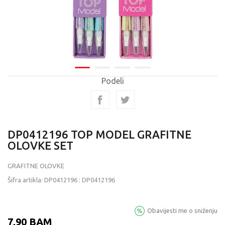
Podeli
DP0412196 TOP MODEL GRAFITNE
OLOVKE SET
GRAFITNE OLOVKE
Šifra artikla:
DP0412196
:
DP0412196
Obavijesti me o sniženju
7,90
BAM