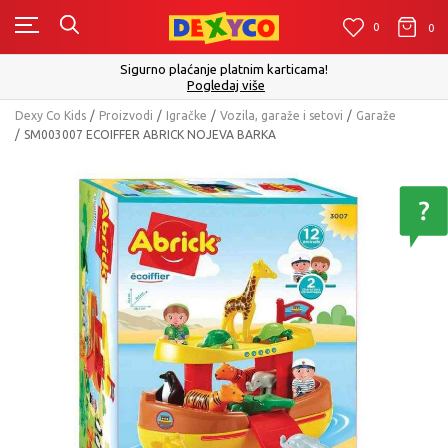
0
0
0
Sigurno plaćanje platnim karticama!
Pogledaj više
Dexy Co Kids
Proizvodi
Igračke
Vozila, garaže i setovi
Garaže
SM003007 ECOIFFER ABRICK NOJEVA BARKA