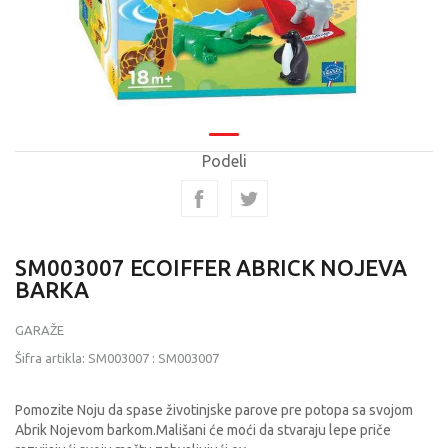
Podeli
SM003007 ECOIFFER ABRICK NOJEVA
BARKA
GARAŽE
Šifra artikla:
SM003007
:
SM003007
Pomozite Noju da spase životinjske parove pre potopa sa svojom
Abrik Nojevom barkom.Mališani će moći da stvaraju lepe priče