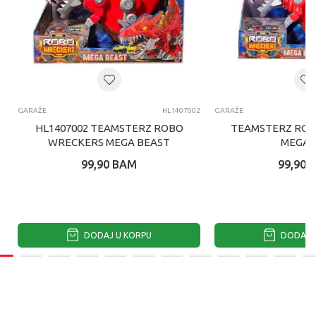
GARAŽE
HL1407002
GARAŽE
HL1407002 TEAMSTERZ ROBO
TEAMSTERZ ROB
WRECKERS MEGA BEAST
MEGA 
99,90
BAM
99,90
DODAJ U KORPU
DODAJ U