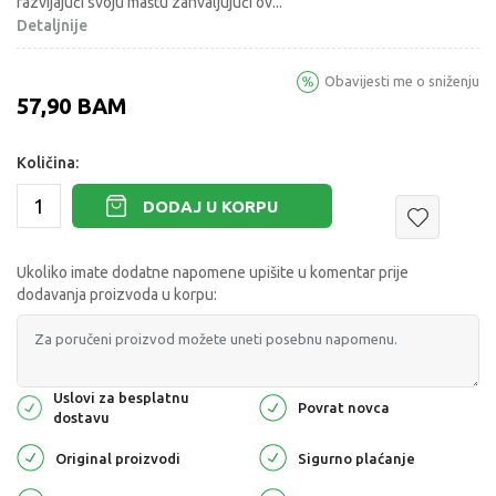
razvijajući svoju maštu zahvaljujući ov
...
Detaljnije
Obavijesti me o sniženju
57,90
BAM
Količina:
DODAJ U KORPU
Ukoliko imate dodatne napomene upišite u komentar prije
dodavanja proizvoda u korpu:
Uslovi za besplatnu
Povrat novca
dostavu
Original proizvodi
Sigurno plaćanje