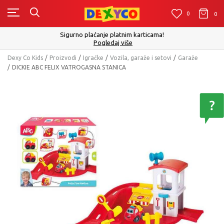
0
0
0
Sigurno plaćanje platnim karticama!
Pogledaj više
Dexy Co Kids
Proizvodi
Igračke
Vozila, garaže i setovi
Garaže
DICKIE ABC FELIX VATROGASNA STANICA