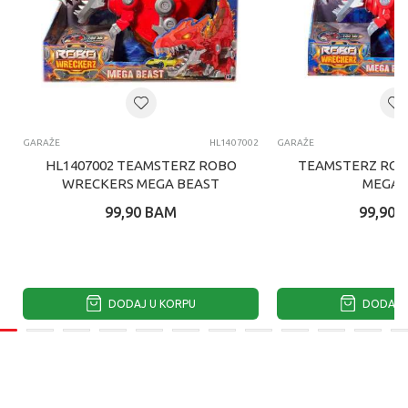
GARAŽE
HL1407002
GARAŽE
HL1407002 TEAMSTERZ ROBO
TEAMSTERZ ROB
WRECKERS MEGA BEAST
MEGA 
99,90
BAM
99,90
DODAJ U KORPU
DODAJ U