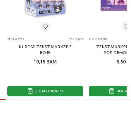
FLOMASTERI I MARKERI
CPK13808
FLOMASTERI I MARKERI
KUROMI TEKST MARKER 3
TEKST MARKERI 
BOJE
POP DEMON 
10,15
BAM
5,50
B
DODAJ U KORPU
DODAJ U