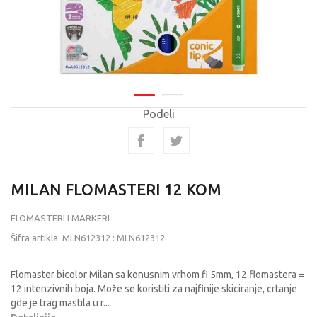
Podeli
MILAN FLOMASTERI 12 KOM
FLOMASTERI I MARKERI
Šifra artikla:
MLN612312
:
MLN612312
Flomaster bicolor Milan sa konusnim vrhom fi 5mm, 12 flomastera =
12 intenzivnih boja. Može se koristiti za najfinije skiciranje, crtanje
gde je trag mastila u r
...