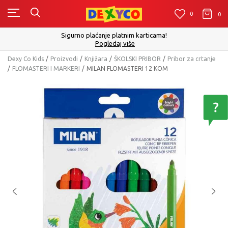
0
0
0
Sigurno plaćanje platnim karticama!
Pogledaj više
Dexy Co Kids
Proizvodi
Knjižara
ŠKOLSKI PRIBOR
Pribor za crtanje
FLOMASTERI I MARKERI
MILAN FLOMASTERI 12 KOM