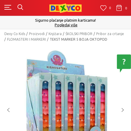
0
0
0
Sigurno plaćanje platnim karticama!
Pogledaj više
Dexy Co Kids
Proizvodi
Knjižara
ŠKOLSKI PRIBOR
Pribor za crtanje
FLOMASTERI I MARKERI
TEKST MARKER 5 BOJA OKTOPOD