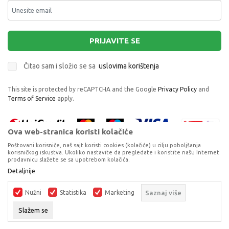
PRIJAVITE SE
Čitao sam i složio se sa
uslovima korištenja
This site is protected by reCAPTCHA and the Google
Privacy Policy
and
Terms of Service
apply.
Ova web-stranica koristi kolačiće
Poštovani korisniče, naš sajt koristi cookies (kolačiće) u cilju poboljšanja
korisničkog iskustva. Ukoliko nastavite da pregledate i koristite našu Internet
prodavnicu slažete se sa upotrebom kolačića.
Proizvode na sajtu nastojimo da opišemo što je preciznije moguće, ali ne
Detaljnije
možemo garantovati da su svi podaci i fotografije, navedeni u okrviru
proizvoda, u potpunosti kompletni i bez grešaka. Svi artikli prikazani na
Nužni
Statistika
Marketing
Saznaj više
sajtu su dio naše ponude, ali ne podrazumijeva da su dostupni u svakom
trenutku.
Slažem se
©2026
www.dexyco.ba
, Izrada
NB SOFT
. Sva prava zadržana.