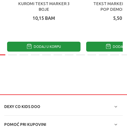
KUROMI TEKST MARKER 3
TEKST MARKERI 
BOJE
POP DEMON 
10,15
BAM
5,50
B
DODAJ U KORPU
DODAJ U
DEXY CO KIDS DOO
POMOĆ PRI KUPOVINI