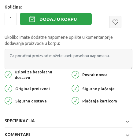
Količina:
DODAJ U KORPU
Ukoliko imate dodatne napomene upišite u komentar prije
dodavanja proizvoda u korpu:
Uslovi za besplatnu
Povrat novca
dostavu
Original proizvodi
Sigurno plaćanje
Sigurna dostava
Plaćanje karticom
SPECIFIKACIJA
KOMENTARI