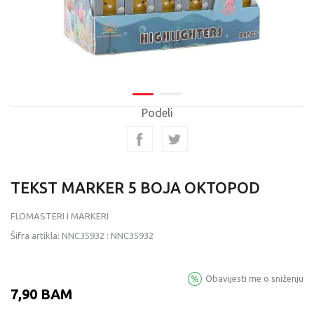
Podeli
TEKST MARKER 5 BOJA OKTOPOD
FLOMASTERI I MARKERI
Šifra artikla:
NNC35932
:
NNC35932
Obavijesti me o sniženju
7,90
BAM