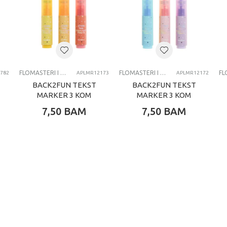
4-6 G
CRAYOLA
FLOMASTERI I MARKERI
FLOMASTERI I MARKERI
FLOMASTERI I MARKERI
782
APLMR12173
APLMR12172
BACK2FUN TEKST
BACK2FUN TEKST
MARKER 3 KOM
MARKER 3 KOM
NEON
PASTEL
7,50
BAM
7,50
BAM