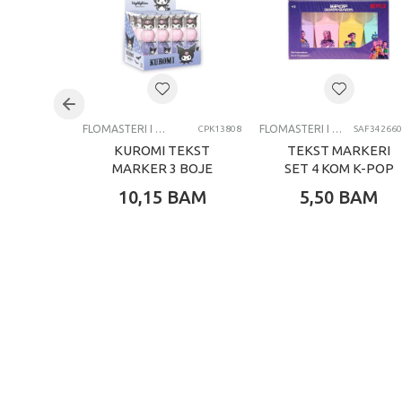
Uzrast
Brend
Kategorija
FLOMASTERI I MARKERI
FLOMASTERI I MARKERI
CPK13808
SAF342660
KUROMI TEKST
TEKST MARKERI
MARKER 3 BOJE
SET 4 KOM K-POP
DEMON HUNTERS
10,15
BAM
5,50
BAM