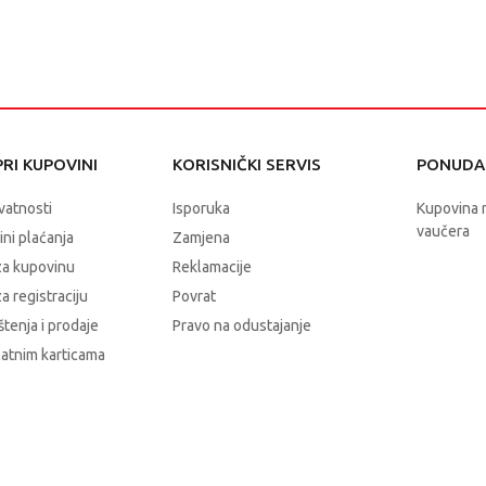
RI KUPOVINI
KORISNIČKI SERVIS
PONUDA 
ivatnosti
Isporuka
Kupovina 
vaučera
čini plaćanja
Zamjena
za kupovinu
Reklamacije
a registraciju
Povrat
štenja i prodaje
Pravo na odustajanje
latnim karticama