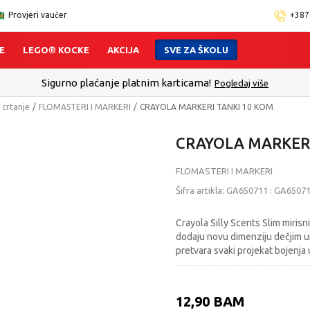
Provjeri vaučer
+387
E
LEGO® KOCKE
AKCIJA
SVE ZA ŠKOLU
lect - Platite karticom Online i preuzmite u prodavnici po Vašem 
 crtanje
FLOMASTERI I MARKERI
CRAYOLA MARKERI TANKI 10 KOM
CRAYOLA MARKERI
FLOMASTERI I MARKERI
Šifra artikla:
GA650711
:
GA6507
Crayola Silly Scents Slim mirisni
dodaju novu dimenziju dečjim u
pretvara svaki projekat bojenja 
12,90
BAM