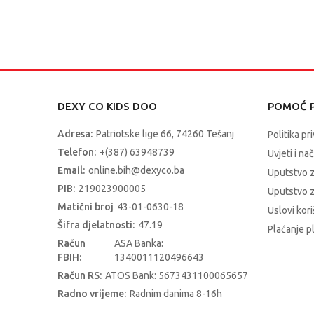
DEXY CO KIDS DOO
POMOĆ P
Adresa:
Patriotske lige 66, 74260 Tešanj
Politika pr
Telefon:
+(387) 63948739
Uvjeti i na
Email:
online.bih@dexyco.ba
Uputstvo 
PIB:
219023900005
Uputstvo z
Matični broj
43-01-0630-18
Uslovi kori
Šifra djelatnosti:
47.19
Plaćanje p
Račun
ASA Banka:
FBIH:
1340011120496643
Račun RS:
ATOS Bank: 5673431100065657
Radno vrijeme:
Radnim danima 8-16h