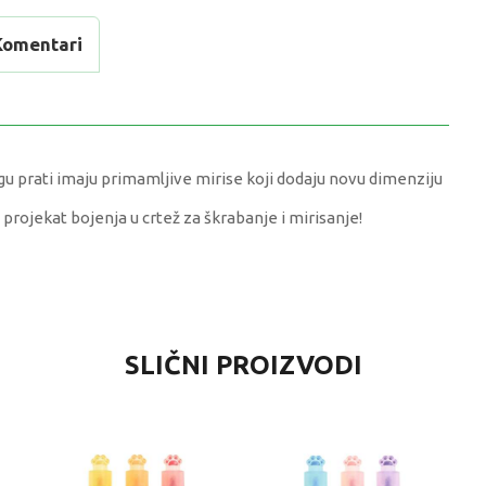
Komentari
ogu prati imaju primamljive mirise koji dodaju novu dimenziju
projekat bojenja u crtež za škrabanje i mirisanje!
VRIJEDNOST
SLIČNI PROIZVODI
FLOMASTERI I MARKERI
0 kg
Univerzalno