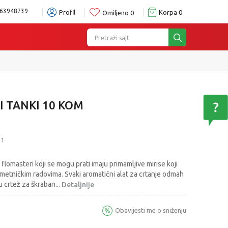
63948739
Profil
Korpa
0
Omiljeno
0
Pretraži sajt
izboru
Pogledaj više
 TANKI 10 KOM
11
 flomasteri koji se mogu prati imaju primamljive mirise koji
metničkim radovima. Svaki aromatični alat za crtanje odmah
u crtež za škraban
...
Detaljnije
Obavijesti me o sniženju