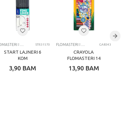
FLOMASTERI I MARKERI
FLOMASTERI I MARKERI
STR31570
GA8343
START LAJNERI 6
CRAYOLA
C
KOM
FLOMASTERI 14
FLOM
KOM PIPSQUEAKS
3,90
BAM
13,90
BAM
16,