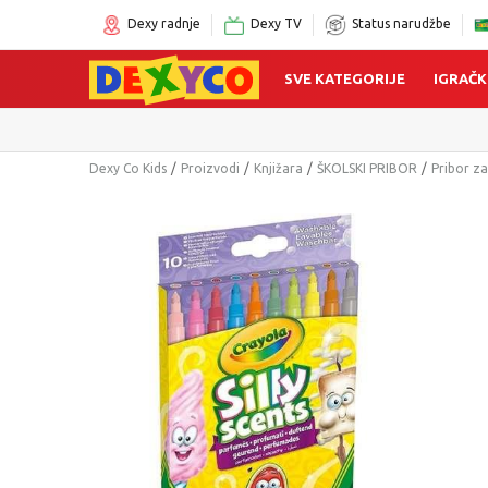
Dexy radnje
Dexy TV
Status narudžbe
SVE KATEGORIJE
IGRAČK
Click&Col
Dexy Co Kids
Proizvodi
Knjižara
ŠKOLSKI PRIBOR
Pribor za