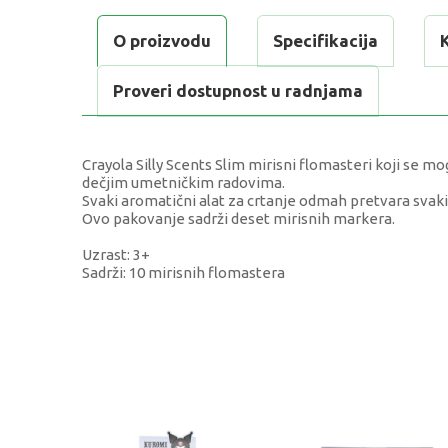
O proizvodu
Specifikacija
Proveri dostupnost u radnjama
Crayola Silly Scents Slim mirisni flomasteri koji se m
dečjim umetničkim radovima.
Svaki aromatični alat za crtanje odmah pretvara svaki 
Ovo pakovanje sadrži deset mirisnih markera.
Uzrast: 3+
Sadrži: 10 mirisnih flomastera
KARAKTERISTIKA
Kategorija
Težina specifikacija
Pol