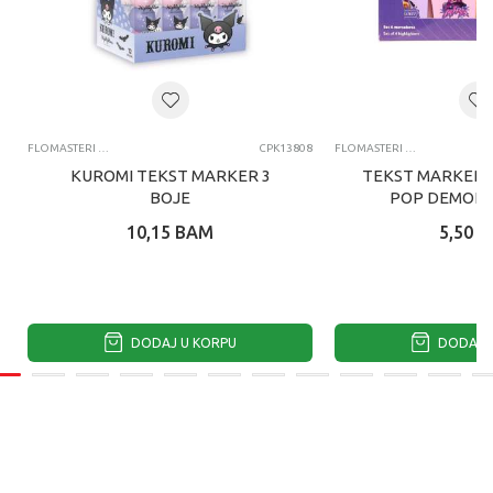
FLOMASTERI I MARKERI
CPK13808
FLOMASTERI I MARKERI
KUROMI TEKST MARKER 3
TEKST MARKERI 
BOJE
POP DEMON 
10,15
BAM
5,50
B
DODAJ U KORPU
DODAJ U