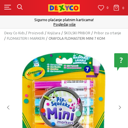
0
0
0
Sigurno plaćanje platnim karticama!
Pogledaj više
Dexy Co Kids
Proizvodi
Knjižara
ŠKOLSKI PRIBOR
Pribor za crtanje
FLOMASTERI I MARKERI
CRAYOLA FLOMASTERI MINI 7 KOM