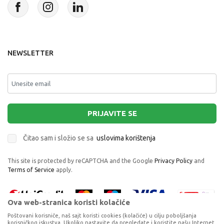
NEWSLETTER
PRIJAVITE SE
Čitao sam i složio se sa
uslovima korištenja
This site is protected by reCAPTCHA and the Google
Privacy Policy
and
Terms of Service
apply.
Ova web-stranica koristi kolačiće
Poštovani korisniče, naš sajt koristi cookies (kolačiće) u cilju poboljšanja
korisničkog iskustva. Ukoliko nastavite da pregledate i koristite našu Internet