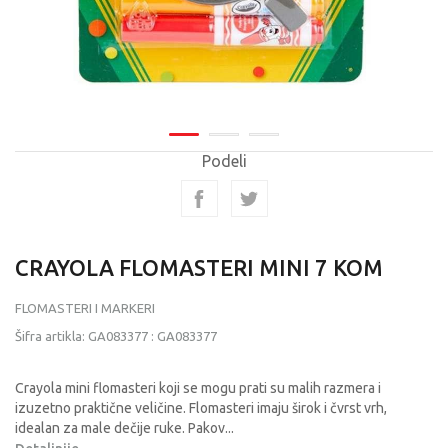
Podeli
CRAYOLA FLOMASTERI MINI 7 KOM
FLOMASTERI I MARKERI
Šifra artikla:
GA083377
:
GA083377
Crayola mini flomasteri koji se mogu prati su malih razmera i
izuzetno praktične veličine. Flomasteri imaju širok i čvrst vrh,
idealan za male dečije ruke. Pakov
...