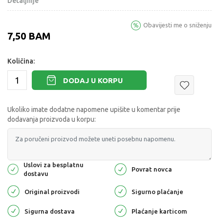
Detaljnije
Obavijesti me o sniženju
7,50
BAM
Količina:
DODAJ U KORPU
Ukoliko imate dodatne napomene upišite u komentar prije
dodavanja proizvoda u korpu:
Uslovi za besplatnu
Povrat novca
dostavu
Original proizvodi
Sigurno plaćanje
Sigurna dostava
Plaćanje karticom