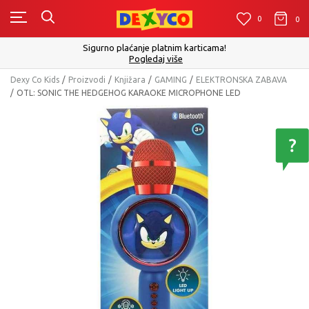
0
0
0
Click&Collect - Platite karticom Online i preuzmite u proda
izboru
Pogledaj više
Dexy Co Kids
Proizvodi
Knjižara
GAMING
ELEKTRONSKA ZABAVA
OTL: SONIC THE HEDGEHOG KARAOKE MICROPHONE LED