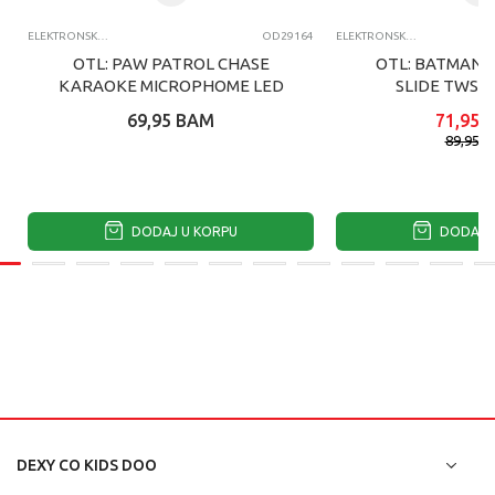
ELEKTRONSKA ZABAVA
OD29164
ELEKTRONSKA ZABAVA
OTL: PAW PATROL CHASE
OTL: BATMAN 
KARAOKE MICROPHOME LED
SLIDE TWS S
69,95
BAM
71,95
89,95
B
DODAJ U KORPU
DODAJ U
DEXY CO KIDS DOO