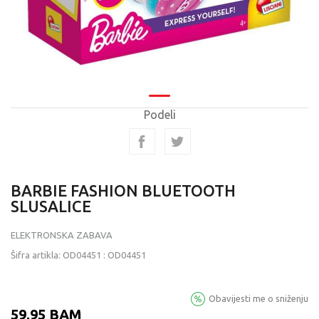
Podeli
BARBIE FASHION BLUETOOTH
SLUSALICE
ELEKTRONSKA ZABAVA
Šifra artikla:
OD04451
:
OD04451
Obavijesti me o sniženju
59,95
BAM