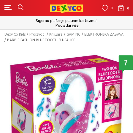
0
0
0
Sigurno plaćanje platnim karticama!
Pogledaj više
Dexy Co Kids
Proizvodi
Knjižara
GAMING
ELEKTRONSKA ZABAVA
BARBIE FASHION BLUETOOTH SLUSALICE