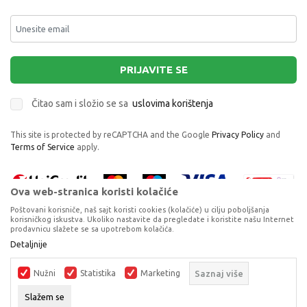
PRIJAVITE SE
Čitao sam i složio se sa
uslovima korištenja
This site is protected by reCAPTCHA and the Google
Privacy Policy
and
Terms of Service
apply.
Ova web-stranica koristi kolačiće
Poštovani korisniče, naš sajt koristi cookies (kolačiće) u cilju poboljšanja
korisničkog iskustva. Ukoliko nastavite da pregledate i koristite našu Internet
prodavnicu slažete se sa upotrebom kolačića.
Proizvode na sajtu nastojimo da opišemo što je preciznije moguće, ali ne
Detaljnije
BARBIE FASHION BLUETOOTH SLUSALICE
možemo garantovati da su svi podaci i fotografije, navedeni u okrviru
proizvoda, u potpunosti kompletni i bez grešaka. Svi artikli prikazani na
ELEKTRONSKA ZABAVA
Nužni
Statistika
Marketing
Saznaj više
sajtu su dio naše ponude, ali ne podrazumijeva da su dostupni u svakom
trenutku.
DODAJ U KORPU
Slažem se