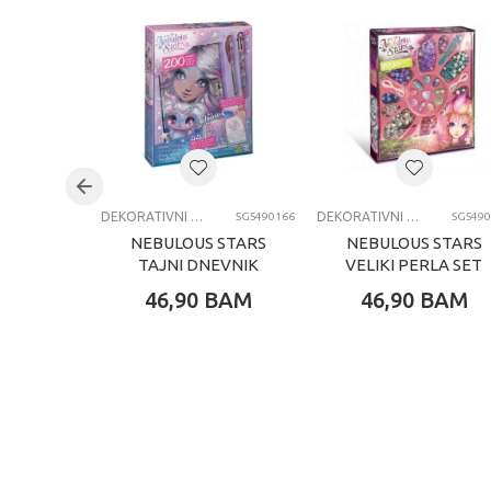
Težina specifikacija
0
Pol
D
Uzrast
4
Brend
Kategorija
D
DEKORATIVNI SETOVI I DODACI
DEKORATIVNI SETOVI I DODACI
SGS490166
SGS490
NEBULOUS STARS
NEBULOUS STARS
TAJNI DNEVNIK
VELIKI PERLA SET
ESTRELIA
46,90
BAM
46,90
BAM