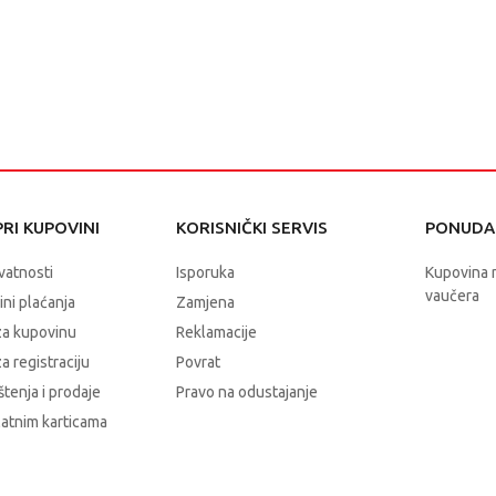
RI KUPOVINI
KORISNIČKI SERVIS
PONUDA 
ivatnosti
Isporuka
Kupovina 
vaučera
čini plaćanja
Zamjena
za kupovinu
Reklamacije
a registraciju
Povrat
štenja i prodaje
Pravo na odustajanje
latnim karticama