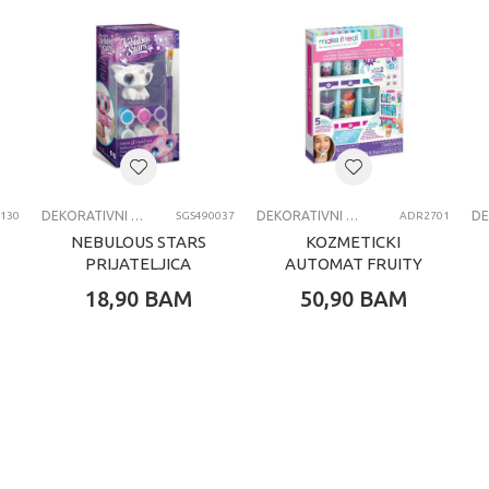
 kg
jevojčice
-6 G
CRAYOLA
EKORATIVNI SETOVI I DODACI
DEKORATIVNI SETOVI I DODACI
DEKORATIVNI SETOVI I DODACI
130
SGS490037
ADR2701
NEBULOUS STARS
KOZMETICKI
PRIJATELJICA
AUTOMAT FRUITY
SORTIRANO
BEA
18,90
BAM
50,90
BAM