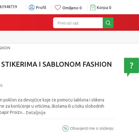
63948739
Profil
Korpa
0
Omiljeno
0
Pretraži sajt
SHION
 STIKERIMA I SABLONOM FASHION
76
an poklon za devojčice koje će pomoću šablona i stikera
lne za korišćenje u vrtićima, školama ili u toku slobodnih
 papir Proizv
...
Detaljnije
Obavijesti me o sniženju