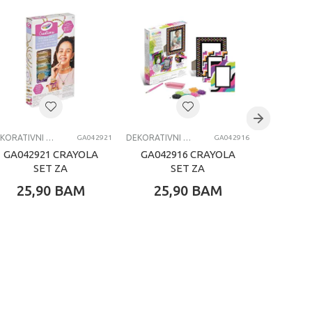
DEKORATIVNI SETOVI I DODACI
DEKORATIVNI SETOVI I DODACI
GA042921
GA042916
GA042921 CRAYOLA
GA042916 CRAYOLA
KOZM
SET ZA
SET ZA
CVET
PRAVLJENJE
UKRASAVANJE
25,90
BAM
25,90
BAM
39,
NARUKVICA
RAMA