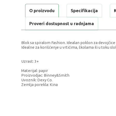
O proizvodu
Specifikacija
Proveri dostupnost u radnjama
Blok sa spiralom Fashion. Idealan poklon za devojčice 
Idealne za korišćenje u vrtićima, školama ili u toku sl
Uzrast: 3+
Materijal: papir
Proizvodjac: Binney&Smith
Uvoznik: Dexy Co.
Zemlja porekla: Kina
KARAKTERISTIKA
V
Kategorija
D