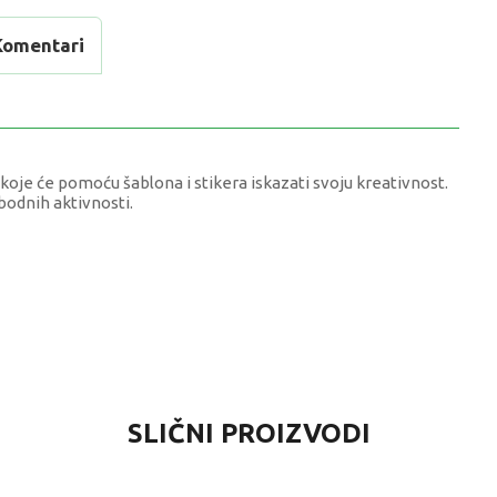
Komentari
koje će pomoću šablona i stikera iskazati svoju kreativnost.
obodnih aktivnosti.
RIJEDNOST
SLIČNI PROIZVODI
EKORATIVNI SETOVI I DODACI