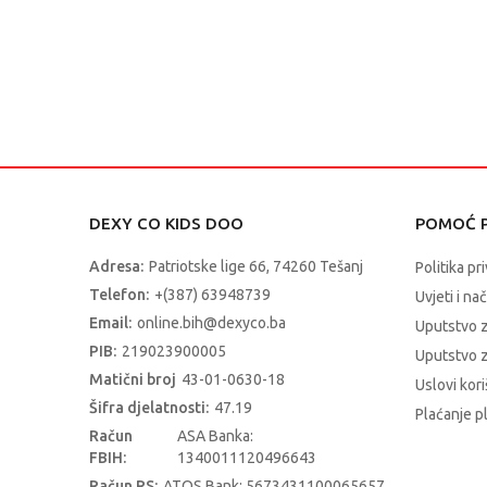
DEXY CO KIDS DOO
POMOĆ P
Adresa:
Patriotske lige 66, 74260 Tešanj
Politika pr
Telefon:
+(387) 63948739
Uvjeti i na
Email:
online.bih@dexyco.ba
Uputstvo 
PIB:
219023900005
Uputstvo z
Matični broj
43-01-0630-18
Uslovi kori
Šifra djelatnosti:
47.19
Plaćanje p
Račun
ASA Banka:
FBIH:
1340011120496643
Račun RS:
ATOS Bank: 5673431100065657