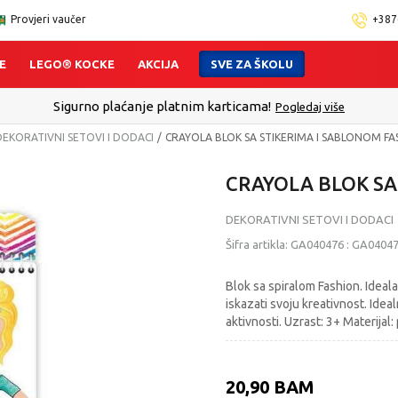
Provjeri vaučer
+387
E
LEGO® KOCKE
AKCIJA
SVE ZA ŠKOLU
Sigurno plaćanje platnim karticama!
Pogledaj više
DEKORATIVNI SETOVI I DODACI
CRAYOLA BLOK SA STIKERIMA I SABLONOM FA
CRAYOLA BLOK SA
DEKORATIVNI SETOVI I DODACI
Šifra artikla:
GA040476
:
GA0404
Blok sa spiralom Fashion. Ideal
iskazati svoju kreativnost. Idea
aktivnosti. Uzrast: 3+ Materijal:
20,90
BAM