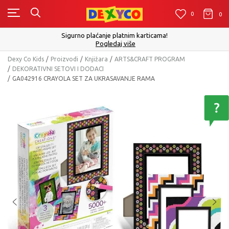
0
0
0
Sigurno plaćanje platnim karticama!
Pogledaj više
Dexy Co Kids
Proizvodi
Knjižara
ARTS&CRAFT PROGRAM
DEKORATIVNI SETOVI I DODACI
GA042916 CRAYOLA SET ZA UKRASAVANJE RAMA