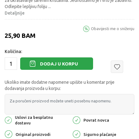
za ukrašavanje šarenim kristalima. Jednostavno je i vrlo je zabavno.
Odlepite lepljivu foliju
...
Detaljnije
Obavijesti me o sniženju
25,90
BAM
Količina:
DODAJ U KORPU
Ukoliko imate dodatne napomene upišite u komentar prije
dodavanja proizvoda u korpu:
Uslovi za besplatnu
Povrat novca
dostavu
Original proizvodi
Sigurno plaćanje