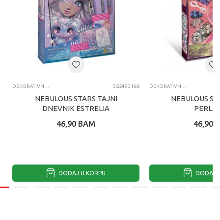
DEKORATIVNI SETOVI I DODACI
SGS490166
DEKORATIVNI SETOVI I DODACI
NEBULOUS STARS TAJNI
NEBULOUS STA
DNEVNIK ESTRELIA
PERLA 
46,90
BAM
46,90
DODAJ U KORPU
DODAJ U