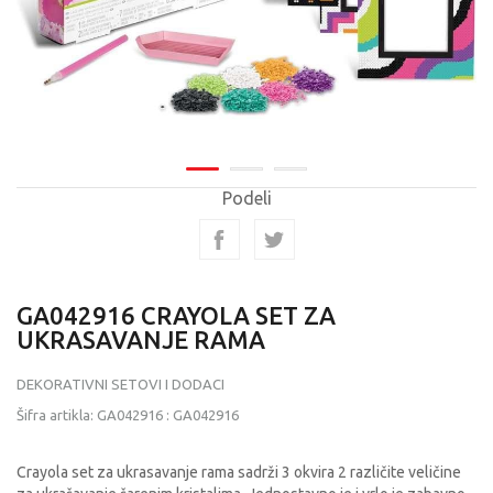
Podeli
GA042916 CRAYOLA SET ZA
UKRASAVANJE RAMA
DEKORATIVNI SETOVI I DODACI
Šifra artikla:
GA042916
:
GA042916
Crayola set za ukrasavanje rama sadrži 3 okvira 2 različite veličine