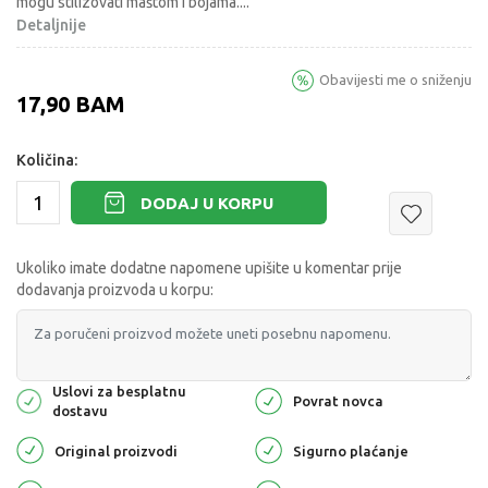
mogu stilizovati maštom i bojama.
...
Detaljnije
Obavijesti me o sniženju
17,90
BAM
Količina:
DODAJ U KORPU
Ukoliko imate dodatne napomene upišite u komentar prije
dodavanja proizvoda u korpu:
Uslovi za besplatnu
Povrat novca
dostavu
Original proizvodi
Sigurno plaćanje