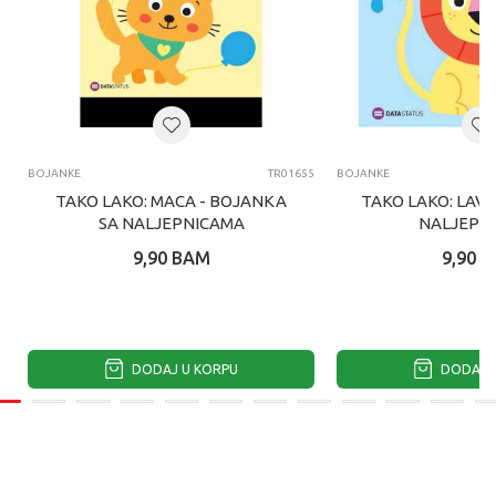
BOJANKE
TR01655
BOJANKE
TAKO LAKO: MACA - BOJANKA
TAKO LAKO: LAV 
SA NALJEPNICAMA
NALJEPN
9,90
BAM
9,90
B
DODAJ U KORPU
DODAJ U