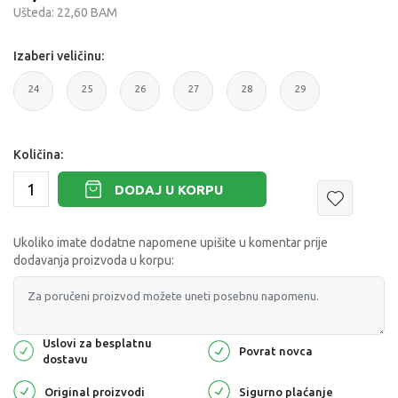
Ušteda:
22,60
BAM
Izaberi veličinu:
24
25
26
27
28
29
Količina:
DODAJ U KORPU
Ukoliko imate dodatne napomene upišite u komentar prije
dodavanja proizvoda u korpu:
Uslovi za besplatnu
Povrat novca
dostavu
Original proizvodi
Sigurno plaćanje