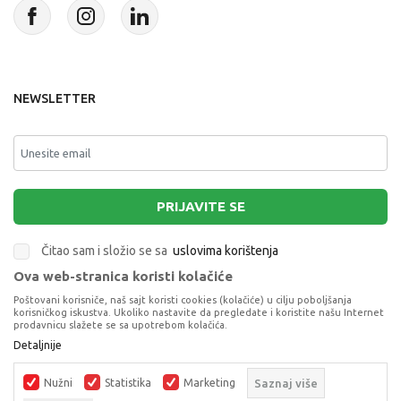
NEWSLETTER
PRIJAVITE SE
Čitao sam i složio se sa
uslovima korištenja
Ova web-stranica koristi kolačiće
This site is protected by reCAPTCHA and the Google
Privacy Policy
and
Poštovani korisniče, naš sajt koristi cookies (kolačiće) u cilju poboljšanja
Terms of Service
apply.
korisničkog iskustva. Ukoliko nastavite da pregledate i koristite našu Internet
prodavnicu slažete se sa upotrebom kolačića.
Detaljnije
POLLINO BALETANKE BEIGE
BALETANKE
Nužni
Statistika
Marketing
Saznaj više