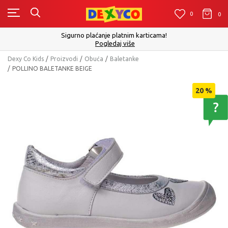
0
0
0
Sigurno plaćanje platnim karticama!
Pogledaj više
Dexy Co Kids
Proizvodi
Obuća
Baletanke
POLLINO BALETANKE BEIGE
20
%