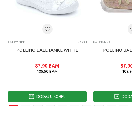
BALETANKE
4263J
BALETANKE
POLLINO BALETANKE WHITE
POLLINO BALE
87,90
BAM
87,90
109,90
BAM
109,90
DODAJ U KORPU
DODAJ U