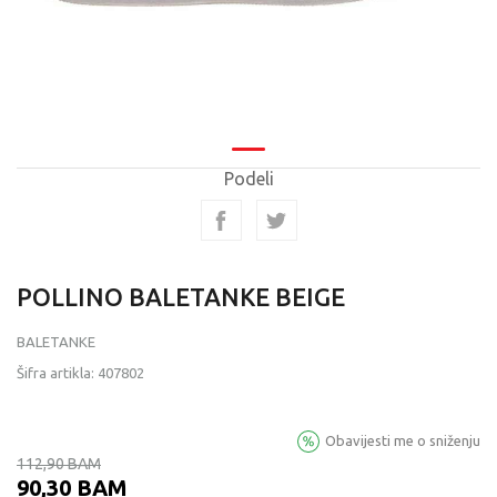
Podeli
POLLINO BALETANKE BEIGE
BALETANKE
Šifra artikla:
407802
Obavijesti me o sniženju
112,90
BAM
90,30
BAM