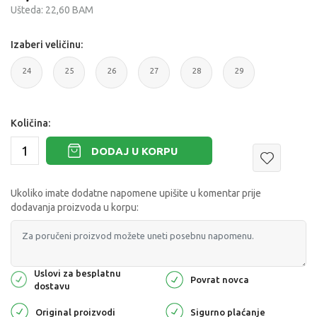
Ušteda:
22,60
BAM
Izaberi veličinu:
24
25
26
27
28
29
Količina:
DODAJ U KORPU
Ukoliko imate dodatne napomene upišite u komentar prije
dodavanja proizvoda u korpu:
Uslovi za besplatnu
Povrat novca
dostavu
Original proizvodi
Sigurno plaćanje