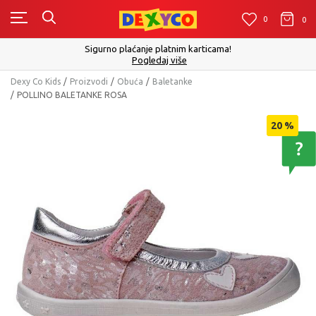
0
0
0
Click&Collect - Platite karticom Online i preuzmi
cama!
izboru
Pogledaj više
Dexy Co Kids
Proizvodi
Obuća
Baletanke
POLLINO BALETANKE ROSA
20
%