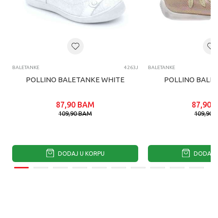
BALETANKE
4263J
BALETANKE
POLLINO BALETANKE WHITE
POLLINO BALE
87,90
BAM
87,90
109,90
BAM
109,90
DODAJ U KORPU
DODAJ U