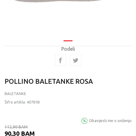
Podeli
POLLINO BALETANKE ROSA
BALETANKE
Šifra artikla:
40781B
Obavijesti me o sniženju
112,90
BAM
90,30
BAM