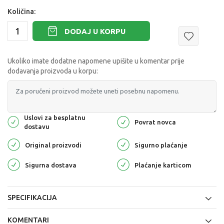
Količina:
DODAJ U KORPU
Ukoliko imate dodatne napomene upišite u komentar prije
dodavanja proizvoda u korpu:
Uslovi za besplatnu
Povrat novca
dostavu
Original proizvodi
Sigurno plaćanje
Sigurna dostava
Plaćanje karticom
SPECIFIKACIJA
KOMENTARI