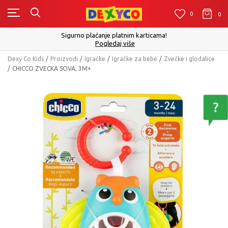
0
0
0
Sigurno plaćanje platnim karticama!
Pogledaj više
Dexy Co Kids
Proizvodi
Igračke
Igračke za bebe
Zvečke i glodalice
CHICCO ZVECKA SOVA, 3M+