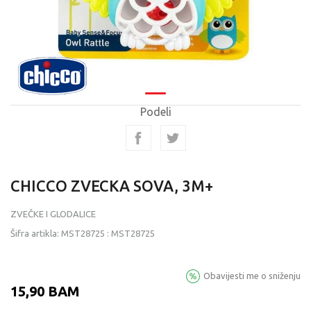
Podeli
CHICCO ZVECKA SOVA, 3M+
ZVEČKE I GLODALICE
Šifra artikla:
MST28725
:
MST28725
Obavijesti me o sniženju
15,90
BAM