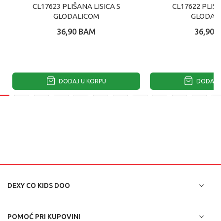
CL17623 PLIŠANA LISICA S
CL17622 PLIŠA
GLODALICOM
GLODAL
36,90
BAM
36,90
DODAJ U KORPU
DODAJ U
DEXY CO KIDS DOO
POMOĆ PRI KUPOVINI