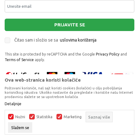
PRIJAVITE SE
Čitao sam i složio se sa
uslovima korištenja
This site is protected by reCAPTCHA and the Google
Privacy Policy
and
Terms of Service
apply.
Ova web-stranica koristi kolačiće
Poštovani korisniče, naš sajt koristi cookies (kolačiće) u cilju poboljšanja
korisničkog iskustva. Ukoliko nastavite da pregledate i koristite našu Internet
prodavnicu slažete se sa upotrebom kolačića.
Proizvode na sajtu nastojimo da opišemo što je preciznije moguće, ali ne
Detaljnije
možemo garantovati da su svi podaci i fotografije, navedeni u okrviru
proizvoda, u potpunosti kompletni i bez grešaka. Svi artikli prikazani na
Nužni
Statistika
Marketing
Saznaj više
sajtu su dio naše ponude, ali ne podrazumijeva da su dostupni u svakom
trenutku.
Slažem se
©2026
www.dexyco.ba
, Izrada
NB SOFT
. Sva prava zadržana.