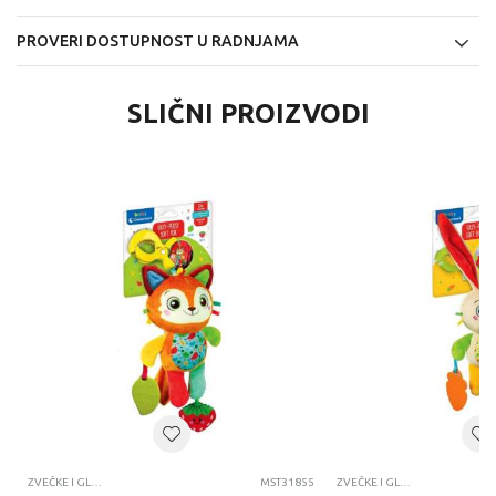
PROVERI DOSTUPNOST U RADNJAMA
SLIČNI PROIZVODI
ZVEČKE I GLODALICE
MST31855
ZVEČKE I GLODALICE