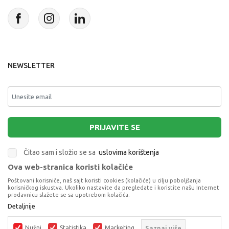
NEWSLETTER
PRIJAVITE SE
Čitao sam i složio se sa
uslovima korištenja
Ova web-stranica koristi kolačiće
This site is protected by reCAPTCHA and the Google
Privacy Policy
and
Poštovani korisniče, naš sajt koristi cookies (kolačiće) u cilju poboljšanja
Terms of Service
apply.
korisničkog iskustva. Ukoliko nastavite da pregledate i koristite našu Internet
prodavnicu slažete se sa upotrebom kolačića.
Detaljnije
Nužni
Statistika
Marketing
Saznaj više