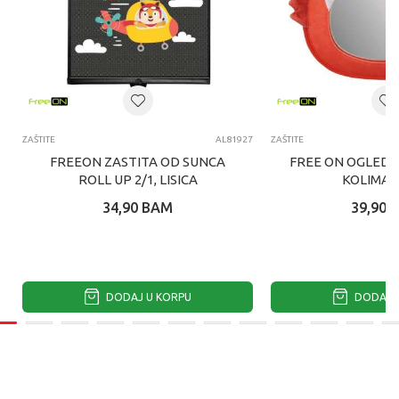
ZAŠTITE
AL81927
ZAŠTITE
FREEON ZASTITA OD SUNCA
FREE ON OGLEDA
ROLL UP 2/1, LISICA
KOLIMA L
34,90
BAM
39,90
DODAJ U KORPU
DODAJ U