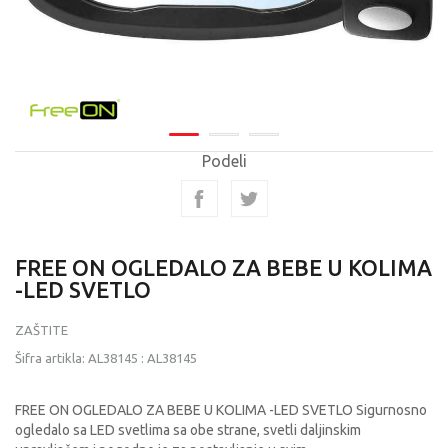
Podeli
FREE ON OGLEDALO ZA BEBE U KOLIMA
-LED SVETLO
ZAŠTITE
Šifra artikla:
AL38145
:
AL38145
FREE ON OGLEDALO ZA BEBE U KOLIMA -LED SVETLO Sigurnosno
ogledalo sa LED svetlima sa obe strane, svetli daljinskim