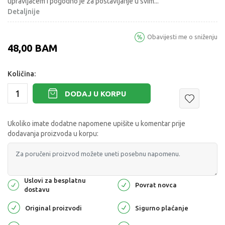
upravljačem i pogodno je za postavljanje u svim
...
Detaljnije
Obavijesti me o sniženju
48,00
BAM
Količina:
DODAJ U KORPU
Ukoliko imate dodatne napomene upišite u komentar prije
dodavanja proizvoda u korpu:
Uslovi za besplatnu
Povrat novca
dostavu
Original proizvodi
Sigurno plaćanje