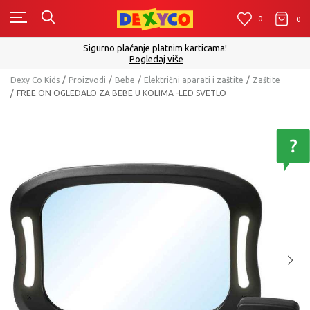
0
0
0
Sigurno plaćanje platnim karticama!
Pogledaj više
Dexy Co Kids
Proizvodi
Bebe
Električni aparati i zaštite
Zaštite
FREE ON OGLEDALO ZA BEBE U KOLIMA -LED SVETLO