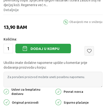
pelenskog osipa. Sprječava njegov nastanak i stvara zaštitni sloj na
dječjoj koži. Regenerira već n
...
Detaljnije
Obavijesti me o sniženju
13,90
BAM
Količina:
DODAJ U KORPU
Ukoliko imate dodatne napomene upišite u komentar prije
dodavanja proizvoda u korpu:
Uslovi za besplatnu
Povrat novca
dostavu
Original proizvodi
Sigurno plaćanje