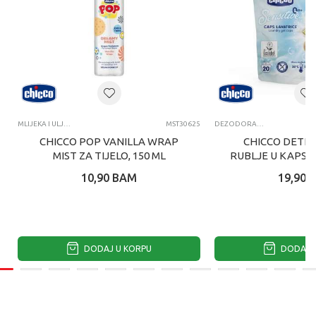
MLIJEKA I ULJA ZA TIJELO
MST30625
DEZODORANSI, PARFEMI I TOALETNE VODE
CHICCO POP VANILLA WRAP
CHICCO DETE
MIST ZA TIJELO, 150 ML
RUBLJE U KAPSU
10,90
BAM
19,90
DODAJ U KORPU
DODAJ U