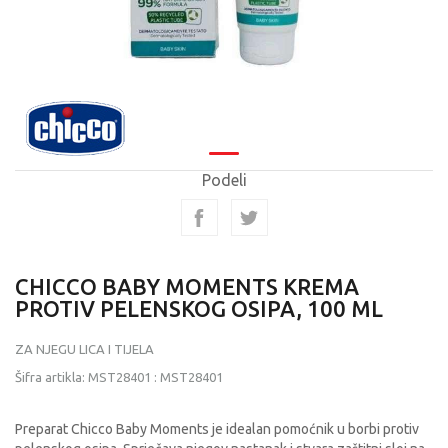
Podeli
CHICCO BABY MOMENTS KREMA
PROTIV PELENSKOG OSIPA, 100 ML
ZA NJEGU LICA I TIJELA
Šifra artikla:
MST28401
:
MST28401
Preparat Chicco Baby Moments je idealan pomoćnik u borbi protiv