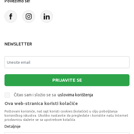
Povežimo se!
NEWSLETTER
PRIJAVITE SE
Čitao sam i složio se sa
uslovima korištenja
Ova web-stranica koristi kolačiće
This site is protected by reCAPTCHA and the Google
Privacy Policy
and
Poštovani korisniče, naš sajt koristi cookies (kolačiće) u cilju poboljšanja
Terms of Service
apply.
korisničkog iskustva. Ukoliko nastavite da pregledate i koristite našu Internet
prodavnicu slažete se sa upotrebom kolačića.
Detaljnije