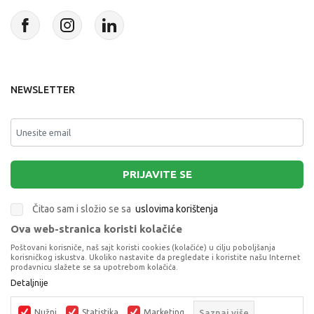
NEWSLETTER
PRIJAVITE SE
Čitao sam i složio se sa
uslovima korištenja
Ova web-stranica koristi kolačiće
This site is protected by reCAPTCHA and the Google
Privacy Policy
and
Poštovani korisniče, naš sajt koristi cookies (kolačiće) u cilju poboljšanja
Terms of Service
apply.
korisničkog iskustva. Ukoliko nastavite da pregledate i koristite našu Internet
prodavnicu slažete se sa upotrebom kolačića.
83332 CAT SET ZA IGRU MALI STROJEVI
Detaljnije
STORE-N-GO
VOZILA SETOVI
Nužni
Statistika
Marketing
Saznaj više