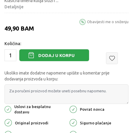
Klasicna limena kutija sluzi i
...
Detaljnije
Obavijesti me o sniženju
49,90
BAM
Količina:
DODAJ U KORPU
Ukoliko imate dodatne napomene upišite u komentar prije
dodavanja proizvoda u korpu:
Uslovi za besplatnu
Povrat novca
dostavu
Original proizvodi
Sigurno plaćanje