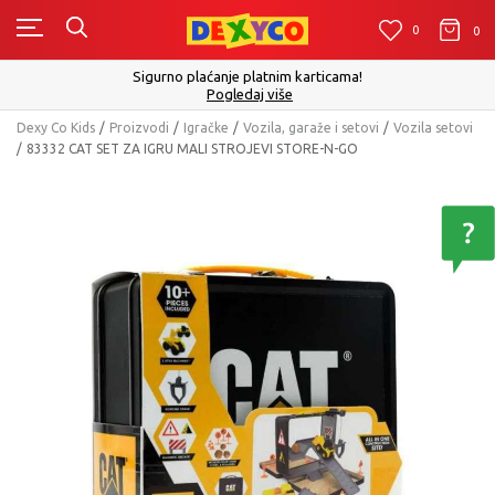
0
0
0
Sigurno plaćanje platnim karticama!
Pogledaj više
Dexy Co Kids
Proizvodi
Igračke
Vozila, garaže i setovi
Vozila setovi
83332 CAT SET ZA IGRU MALI STROJEVI STORE-N-GO