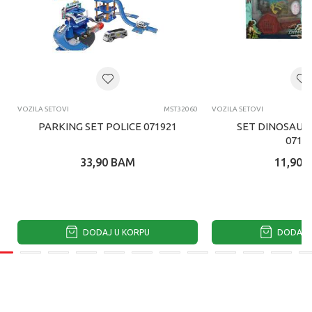
VOZILA SETOVI
MST32060
VOZILA SETOVI
PARKING SET POLICE 071921
SET DINOSAURI
0719
33,90
BAM
11,90
DODAJ U KORPU
DODAJ U