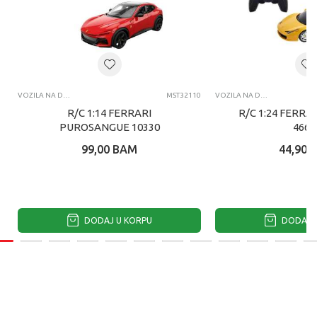
VOZILA NA DALJINSKI
MST32110
VOZILA NA DALJINSKI
R/C 1:14 FERRARI
R/C 1:24 FERRAR
PUROSANGUE 10330
4660
99,00
BAM
44,90
DODAJ U KORPU
DODAJ U