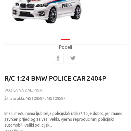
Podeli
R/C 1:24 BMW POLICE CAR 2404P
VOZILA NA DALJINSKI
Šifra artikla:
MST28587
:
MST28587
Ima li među nama ljubitelja policijskih utrka? To je dobro, jer imamo
savršen prijedlog za vas. Veliki, vjerno reproducirani policijski
automobil. Veliki policijsk
...