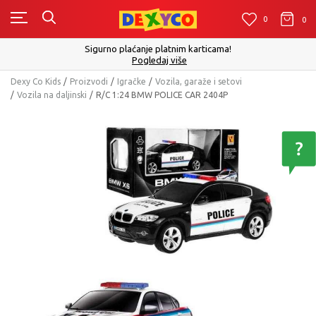
0
0
0
Sigurno plaćanje platnim karticama!
Pogledaj više
Dexy Co Kids
Proizvodi
Igračke
Vozila, garaže i setovi
Vozila na daljinski
R/C 1:24 BMW POLICE CAR 2404P