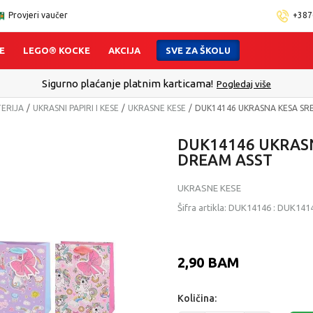
Provjeri vaučer
+387
E
LEGO® KOCKE
AKCIJA
SVE ZA ŠKOLU
Sigurno plaćanje platnim karticama!
Pogledaj više
TERIJA
UKRASNI PAPIRI I KESE
UKRASNE KESE
DUK14146 UKRASNA KESA SR
DUK14146 UKRAS
DREAM ASST
UKRASNE KESE
Šifra artikla:
DUK14146
:
DUK141
2,90
BAM
Količina: