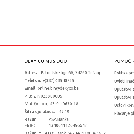
DEXY CO KIDS DOO
POMOĆ P
Adresa:
Patriotske lige 66, 74260 Tešanj
Politika pr
Telefon:
+(387) 63948739
Uvjeti i na
Email:
online.bih@dexyco.ba
Uputstvo 
PIB:
219023900005
Uputstvo z
Matični broj
43-01-0630-18
Uslovi kori
Šifra djelatnosti:
47.19
Plaćanje p
Račun
ASA Banka:
FBIH:
1340011120496643
Račun RS:
ATOS Bank: 5673431100065657