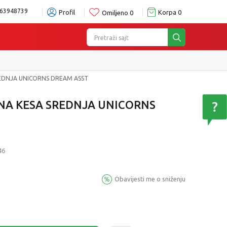
63948739
Profil
Korpa
0
Omiljeno
0
Pretraži sajt
EDNJA UNICORNS DREAM ASST
NA KESA SREDNJA UNICORNS
46
Obavijesti me o sniženju