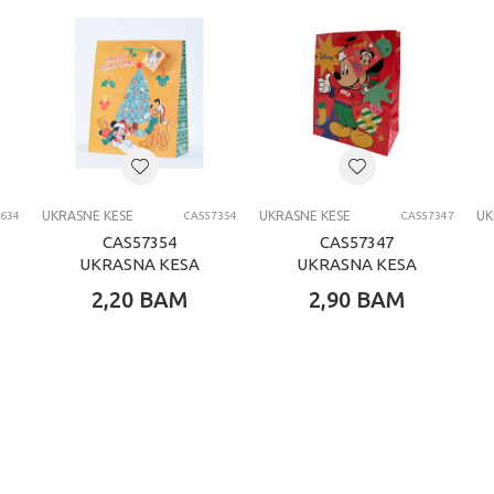
UKRASNE KESE
UKRASNE KESE
UK
634
CAS57354
CAS57347
CAS57354
CAS57347
UKRASNA KESA
UKRASNA KESA
NOVOGODISNJA
NOVOGODISNJA
2,20
BAM
2,90
BAM
DISNEY
DISNEY VELIKA
HORIZONTAL
JUMBO