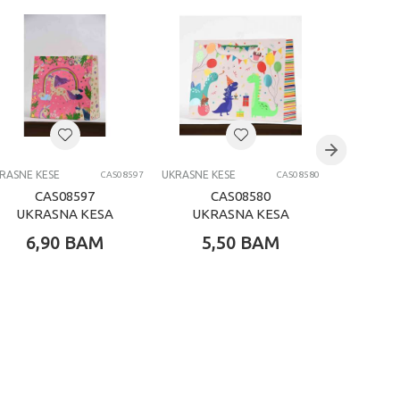
RASNE KESE
UKRASNE KESE
UKRASNE KE
CAS08597
CAS08580
CAS08597
CAS08580
C
UKRASNA KESA
UKRASNA KESA
UKR
HORIZONTAL
HORIZONTAL
NOVO
6,90
BAM
5,50
BAM
6,
JUMBO
SREDNJA
DIS