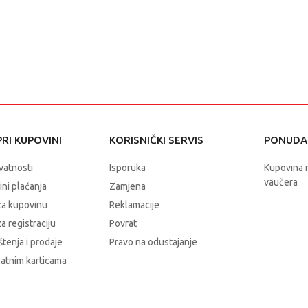
RI KUPOVINI
KORISNIČKI SERVIS
PONUDA 
ivatnosti
Isporuka
Kupovina 
vaučera
čini plaćanja
Zamjena
za kupovinu
Reklamacije
a registraciju
Povrat
štenja i prodaje
Pravo na odustajanje
latnim karticama