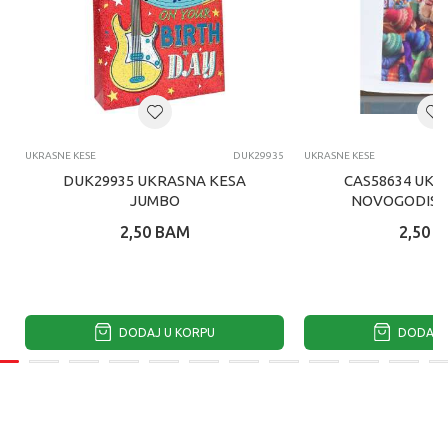
UKRASNE KESE
DUK29935
UKRASNE KESE
DUK29935 UKRASNA KESA
CAS58634 UKR
JUMBO
NOVOGODISN
2,50
BAM
2,50
B
DODAJ U KORPU
DODAJ U