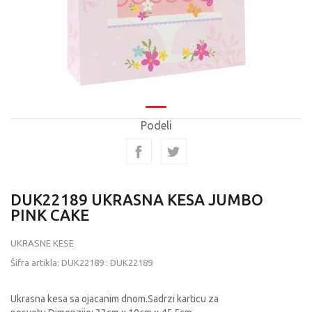
Podeli
DUK22189 UKRASNA KESA JUMBO
PINK CAKE
UKRASNE KESE
Šifra artikla:
DUK22189
:
DUK22189
Ukrasna kesa sa ojacanim dnom.Sadrzi karticu za