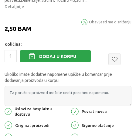
posvetu.Dimenzije: 33cm x 10cm x 45,5cm
...
Detaljnije
Obavijesti me o sniženju
2,50
BAM
Količina:
DODAJ U KORPU
Ukoliko imate dodatne napomene upišite u komentar prije
dodavanja proizvoda u korpu:
Uslovi za besplatnu
Povrat novca
dostavu
Original proizvodi
Sigurno plaćanje