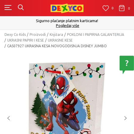
0
0
0
Sigurno plaćanje platnim karticama!
Pogledaj više
Dexy Co Kids
Proizvodi
Knjižara
POKLONI I PAPIRNA GALANTERIJA
UKRASNI PAPIRI I KESE
UKRASNE KESE
CAS07927 UKRASNA KESA NOVOGODISNJA DISNEY JUMBO