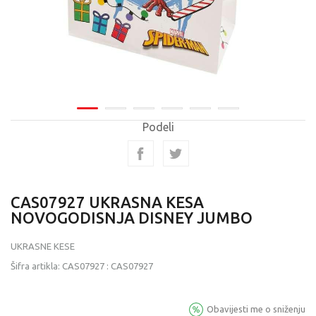
Podeli
CAS07927 UKRASNA KESA
NOVOGODISNJA DISNEY JUMBO
UKRASNE KESE
Šifra artikla:
CAS07927
:
CAS07927
Obavijesti me o sniženju