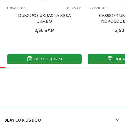
UKRASNE KESE
DUK29935
UKRASNE KESE
DUK29935 UKRASNA KESA
CAS58634 UKR
JUMBO
NOVOGODISN
2,50
BAM
2,50
B
DODAJ U KORPU
DODAJ U
DEXY CO KIDS DOO