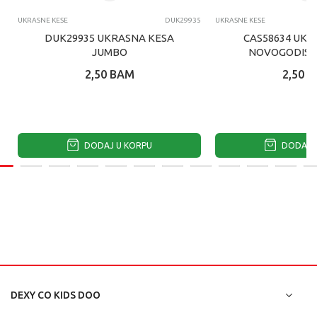
UKRASNE KESE
DUK29935
UKRASNE KESE
DUK29935 UKRASNA KESA
CAS58634 UKR
JUMBO
NOVOGODISN
2,50
BAM
2,50
B
DODAJ U KORPU
DODAJ U
DEXY CO KIDS DOO