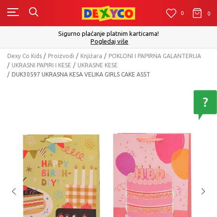
0
0
0
Sigurno plaćanje platnim karticama!
Pogledaj više
Dexy Co Kids
Proizvodi
Knjižara
POKLONI I PAPIRNA GALANTERIJA
UKRASNI PAPIRI I KESE
UKRASNE KESE
DUK30597 UKRASNA KESA VELIKA GIRLS CAKE ASST