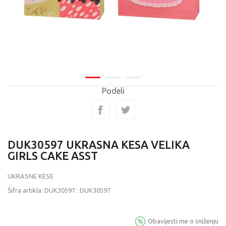
Podeli
DUK30597 UKRASNA KESA VELIKA
GIRLS CAKE ASST
UKRASNE KESE
Šifra artikla:
DUK30597
:
DUK30597
Obavijesti me o sniženju