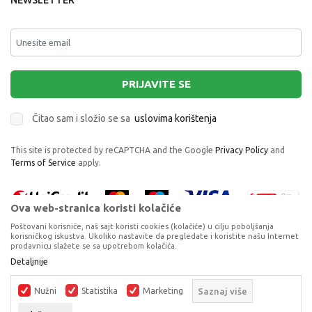
NEWSLETTER
PRIJAVITE SE
Čitao sam i složio se sa
uslovima korištenja
This site is protected by reCAPTCHA and the Google
Privacy Policy
and
Terms of Service
apply.
Ova web-stranica koristi kolačiće
Poštovani korisniče, naš sajt koristi cookies (kolačiće) u cilju poboljšanja
korisničkog iskustva. Ukoliko nastavite da pregledate i koristite našu Internet
prodavnicu slažete se sa upotrebom kolačića.
DUK30597 UKRASNA KESA VELIKA GIRLS CAKE
Proizvode na sajtu nastojimo da opišemo što je preciznije moguće, ali ne
Detaljnije
ASST
možemo garantovati da su svi podaci i fotografije, navedeni u okrviru
proizvoda, u potpunosti kompletni i bez grešaka. Svi artikli prikazani na
UKRASNE KESE
Nužni
Statistika
Marketing
Saznaj više
sajtu su dio naše ponude, ali ne podrazumijeva da su dostupni u svakom
trenutku.