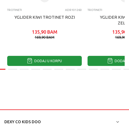
TROTINETI
ADR101260
TROTINETI
YGLIDER KIWI TROTINET ROZI
YGLIDER KIWI
ZELE
135,90
BAM
135,90
169,90
BAM
169,90
DODAJ U KORPU
DODAJ U
DEXY CO KIDS DOO