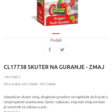
Podeli
CL17738 SKUTER NA GURANJE - ZMAJ
TROTINETI
Šifra artikla:
MST28685
:
MST28685
Simpatičan skuter zmaj, dizajniran posebno za najmlađe da ih prati u
nevjerojatnim avanturama. Šaren i zabavan, ovaj mali zmaj izvrstan
je saveznik za zabavu u pot
...