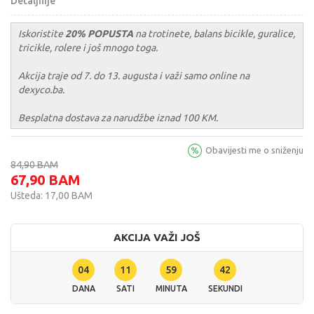
Detaljnije
Iskoristite
20% POPUSTA
na trotinete, balans bicikle, guralice,
tricikle, rolere i još mnogo toga.
Akcija traje od 7. do 13. augusta i važi samo online na
dexyco.ba.
Besplatna dostava za narudžbe iznad 100 KM.
Obavijesti me o sniženju
84,90
BAM
67,90
BAM
Ušteda:
17,00
BAM
AKCIJA VAŽI JOŠ
04
11
59
41
DANA
SATI
MINUTA
SEKUNDI