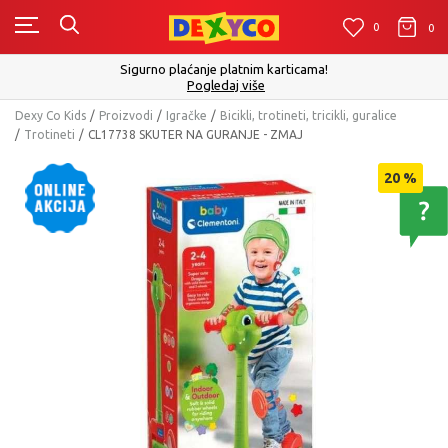
0
0
0
Sigurno plaćanje platnim karticama!
Pogledaj više
Dexy Co Kids
Proizvodi
Igračke
Bicikli, trotineti, tricikli, guralice
Trotineti
CL17738 SKUTER NA GURANJE - ZMAJ
20
%