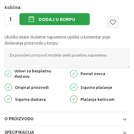
Količina:
DODAJ U KORPU
Ukoliko imate dodatne napomene upišite u komentar prije
dodavanja proizvoda u korpu:
Uslovi za besplatnu
Povrat novca
dostavu
Original proizvodi
Sigurno plaćanje
Sigurna dostava
Plaćanje karticom
O PROIZVODU
SPECIFIKACIJA