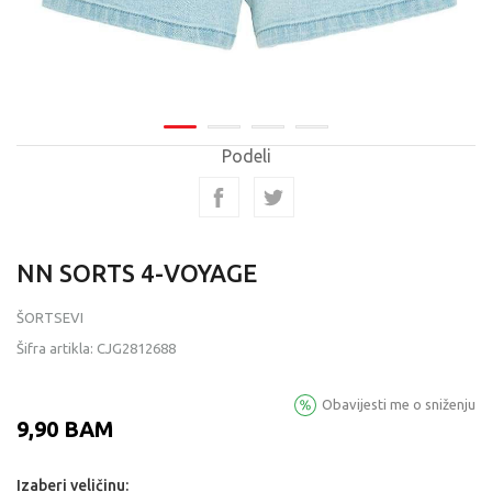
Podeli
NN SORTS 4-VOYAGE
ŠORTSEVI
Šifra artikla:
CJG2812688
Obavijesti me o sniženju
9,90
BAM
Izaberi veličinu: