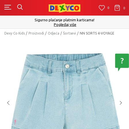
0
0
0
Sigurno plaćanje platnim karticama!
Pogledaj više
Dexy Co Kids
Proizvodi
Odjeća
Šortsevi
NN SORTS 4-VOYAGE