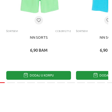
ŠORTSEVI
CCB2812712
ŠORTSEVI
NN SORTS
NN SO
6,90
BAM
6,90
B
DODAJ U KORPU
DODAJ U