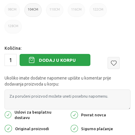
98CM
104CM
110CM
116CM
122CM
128CM
Količina:
DODAJ U KORPU
Ukoliko imate dodatne napomene upišite u komentar prije
dodavanja proizvoda u korpu:
Uslovi za besplatnu
Povrat novca
dostavu
Original proizvodi
Sigurno plaćanje