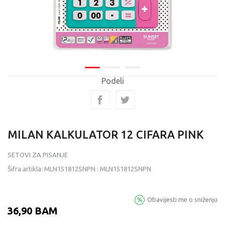
Podeli
MILAN KALKULATOR 12 CIFARA PINK
SETOVI ZA PISANJE
Šifra artikla:
MLN151812SNPN
:
MLN151812SNPN
Obavijesti me o sniženju
36,90
BAM