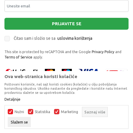
PRIJAVITE SE
Čitao sam i složio se sa
uslovima korištenja
This site is protected by reCAPTCHA and the Google
Privacy Policy
and
Terms of Service
apply.
Ova web-stranica koristi kolačiće
Poštovani korisniče, naš sajt koristi cookies (kolačiće) u cilju poboljšanja
korisničkog iskustva. Ukoliko nastavite da pregledate i koristite našu Internet
prodavnicu slažete se sa upotrebom kolačića.
Proizvode na sajtu nastojimo da opišemo što je preciznije moguće, ali ne
Detaljnije
možemo garantovati da su svi podaci i fotografije, navedeni u okrviru
proizvoda, u potpunosti kompletni i bez grešaka. Svi artikli prikazani na
Nužni
Statistika
Marketing
Saznaj više
sajtu su dio naše ponude, ali ne podrazumijeva da su dostupni u svakom
trenutku.
Slažem se
©2026
www.dexyco.ba
, Izrada
NB SOFT
. Sva prava zadržana.