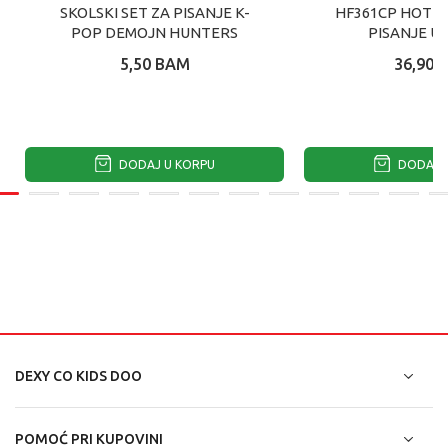
SKOLSKI SET ZA PISANJE K-
HF361CP HOT F
POP DEMOJN HUNTERS
PISANJE U
5,50
BAM
36,90
DODAJ U KORPU
DODAJ U
DEXY CO KIDS DOO
POMOĆ PRI KUPOVINI