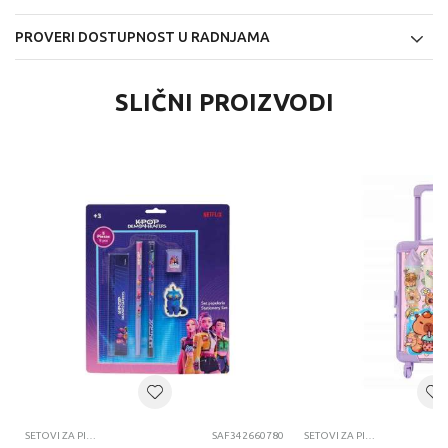
PROVERI DOSTUPNOST U RADNJAMA
SLIČNI PROIZVODI
SETOVI ZA PISANJE
SAF342660780
SETOVI ZA PISANJE