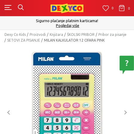
0
0
0
Sigurno plaćanje platnim karticama!
Pogledaj više
Dexy Co Kids
Proizvodi
Knjižara
ŠKOLSKI PRIBOR
Pribor za pisanje
SETOVI ZA PISANJE
MILAN KALKULATOR 12 CIFARA PINK