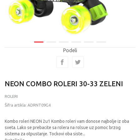
Podeli
NEON COMBO ROLERI 30-33 ZELENI
ROLERI
Šifra artikla:
ADRNT09G4
Kombo roleri NEON 2u1 Kombo roleri vam donose najbolje iz oba
sveta. Lako se prebacite sa rolera na rolsue uz pomoc brzog
sistema za otpustanje. Tockovi oba siste
...