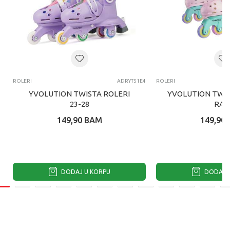
ROLERI
ADRYT51E4
ROLERI
YVOLUTION TWISTA ROLERI
YVOLUTION TWIS
23-28
RA
149,90
BAM
149,90
DODAJ U KORPU
DODAJ U