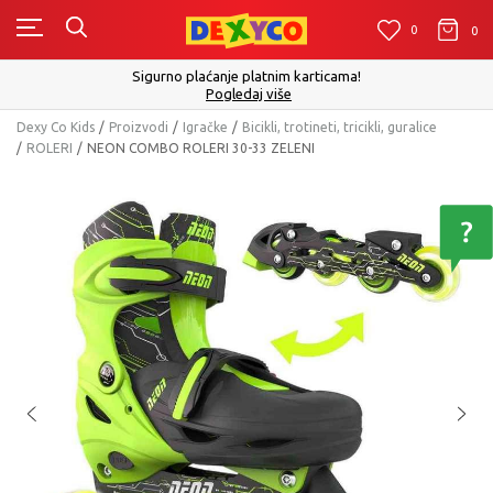
0
0
0
Sigurno plaćanje platnim karticama!
Pogledaj više
Dexy Co Kids
Proizvodi
Igračke
Bicikli, trotineti, tricikli, guralice
ROLERI
NEON COMBO ROLERI 30-33 ZELENI