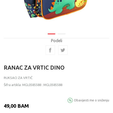
Podeli
RANAC ZA VRTIC DINO
RUKSACI ZA VRTIĆ
Šifra artikla:
MGL0585588
:
MGL0585588
Obavijesti me o sniženju
49,00
BAM