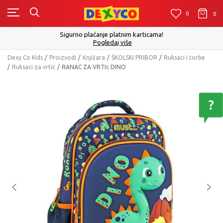
0
0
0
Click&Collect - Platite karti
aćanje platnim karticama!
Pogledaj više
Dexy Co Kids
Proizvodi
Knjižara
ŠKOLSKI PRIBOR
Ruksaci i torbe
Ruksaci za vrtić
RANAC ZA VRTIc DINO