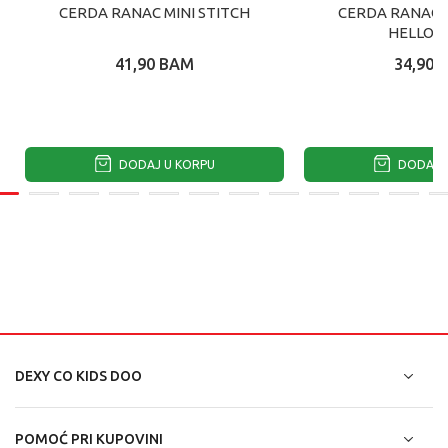
CERDA RANAC MINI STITCH
CERDA RANAC Z
HELLO K
41,90
BAM
34,90
DODAJ U KORPU
DODAJ U
DEXY CO KIDS DOO
POMOĆ PRI KUPOVINI