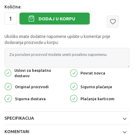
Količina:
DODAJ U KORPU
Ukoliko imate dodatne napomene upišite u komentar prije
dodavanja proizvoda u korpu:
Uslovi za besplatnu
Povrat novca
dostavu
Original proizvodi
Sigurno plaćanje
Sigurna dostava
Plaćanje karticom
SPECIFIKACIJA
KOMENTARI