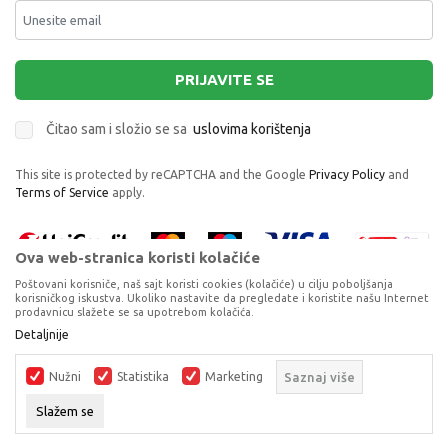
PRIJAVITE SE
Čitao sam i složio se sa
uslovima korištenja
This site is protected by reCAPTCHA and the Google
Privacy Policy
and
Terms of Service
apply.
Ova web-stranica koristi kolačiće
Poštovani korisniče, naš sajt koristi cookies (kolačiće) u cilju poboljšanja
korisničkog iskustva. Ukoliko nastavite da pregledate i koristite našu Internet
prodavnicu slažete se sa upotrebom kolačića.
Proizvode na sajtu nastojimo da opišemo što je preciznije moguće, ali ne
Detaljnije
možemo garantovati da su svi podaci i fotografije, navedeni u okrviru
proizvoda, u potpunosti kompletni i bez grešaka. Svi artikli prikazani na
Nužni
Statistika
Marketing
Saznaj više
sajtu su dio naše ponude, ali ne podrazumijeva da su dostupni u svakom
trenutku.
Slažem se
©2026
www.dexyco.ba
, Izrada
NB SOFT
. Sva prava zadržana.