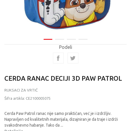
Podeli
CERDA RANAC DECIJI 3D PAW PATROL
RUKSACI ZA VRTIĆ
Šifra artikla:
CE2100005075
Cerda Paw Patrol ranac nije samo praktičan, već je i izdržljiv.
Napravljen od kvalitetnih materijala, dizajniran je da traje i izdrži
svakodnevno habanje. Tako da
...