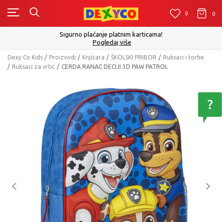
0
0
0
Sigurno plaćanje platnim karticama!
Pogledaj više
Dexy Co Kids
Proizvodi
Knjižara
ŠKOLSKI PRIBOR
Ruksaci i torbe
Ruksaci za vrtić
CERDA RANAC DECIJI 3D PAW PATROL