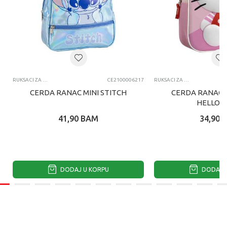
RUKSACI ZA VRTIĆ
CE2100006217
RUKSACI ZA VRTIĆ
CERDA RANAC MINI STITCH
CERDA RANAC Z
HELLO K
41,90
BAM
34,90
DODAJ U KORPU
DODAJ U