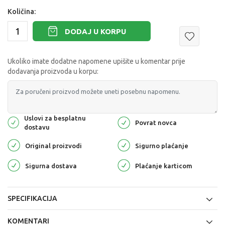
Količina:
DODAJ U KORPU
Ukoliko imate dodatne napomene upišite u komentar prije
dodavanja proizvoda u korpu:
Uslovi za besplatnu
Povrat novca
dostavu
Original proizvodi
Sigurno plaćanje
Sigurna dostava
Plaćanje karticom
SPECIFIKACIJA
KOMENTARI