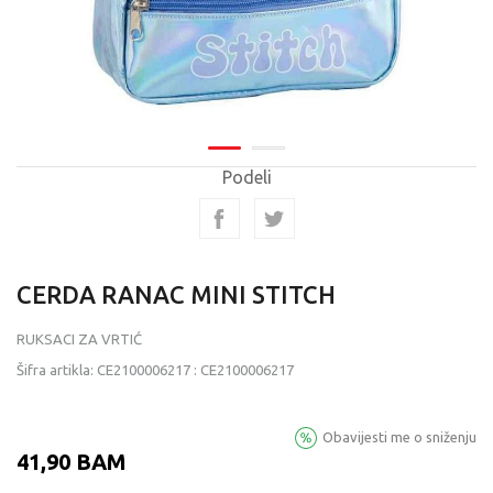
Podeli
CERDA RANAC MINI STITCH
RUKSACI ZA VRTIĆ
Šifra artikla:
CE2100006217
:
CE2100006217
Obavijesti me o sniženju
41,90
BAM