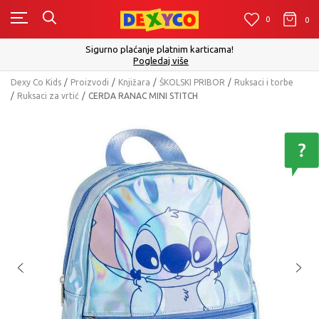
0
0
0
Sigurno plaćanje platnim karticama!
Pogledaj više
Dexy Co Kids
Proizvodi
Knjižara
ŠKOLSKI PRIBOR
Ruksaci i torbe
Ruksaci za vrtić
CERDA RANAC MINI STITCH