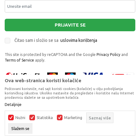
PRIJAVITE SE
Čitao sam i složio se sa
uslovima korištenja
This site is protected by reCAPTCHA and the Google
Privacy Policy
and
Terms of Service
apply.
Ova web-stranica koristi kolačiće
Poštovani korisniče, naš sajt koristi cookies (kolačiće) u cilju poboljšanja
korisničkog iskustva. Ukoliko nastavite da pregledate i koristite našu Internet
prodavnicu slažete se sa upotrebom kolačića.
Proizvode na sajtu nastojimo da opišemo što je preciznije moguće, ali ne
Detaljnije
možemo garantovati da su svi podaci i fotografije, navedeni u okrviru
proizvoda, u potpunosti kompletni i bez grešaka. Svi artikli prikazani na
Nužni
Statistika
Marketing
Saznaj više
sajtu su dio naše ponude, ali ne podrazumijeva da su dostupni u svakom
trenutku.
Slažem se
©2026
www.dexyco.ba
, Izrada
NB SOFT
. Sva prava zadržana.