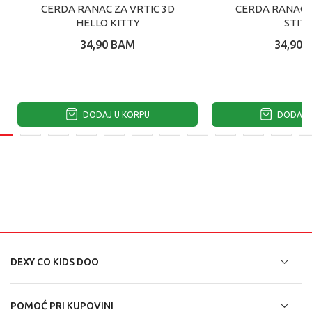
CERDA RANAC ZA VRTIC 3D
CERDA RANAC Z
HELLO KITTY
STIT
34,90
BAM
34,90
DODAJ U KORPU
DODAJ U
DEXY CO KIDS DOO
POMOĆ PRI KUPOVINI