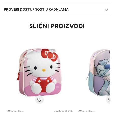
PROVERI DOSTUPNOST U RADNJAMA
SLIČNI PROIZVODI
RUKSACI ZA VRTIĆ
CE2100005848
RUKSACI ZA VRTIĆ