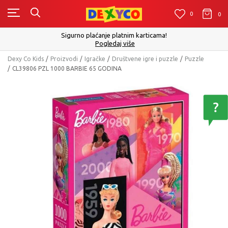
0
0
0
Sigurno plaćanje platnim karticama!
Pogledaj više
Dexy Co Kids
Proizvodi
Igračke
Društvene igre i puzzle
Puzzle
CL39806 PZL 1000 BARBIE 65 GODINA