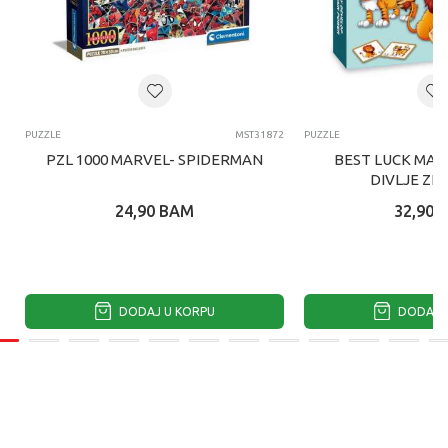
PUZZLE
MST31872
PUZZLE
PZL 1000 MARVEL- SPIDERMAN
BEST LUCK MAG
DIVLJE ZI
24,90
BAM
32,90
DODAJ U KORPU
DODAJ U