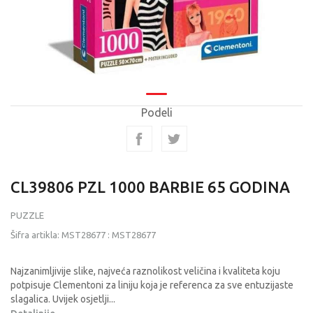
Podeli
CL39806 PZL 1000 BARBIE 65 GODINA
PUZZLE
Šifra artikla:
MST28677
:
MST28677
Najzanimljivije slike, najveća raznolikost veličina i kvaliteta koju
potpisuje Clementoni za liniju koja je referenca za sve entuzijaste
slagalica. Uvijek osjetlji
...