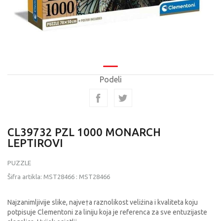
Podeli
CL39732 PZL 1000 MONARCH
LEPTIROVI
PUZZLE
Šifra artikla:
MST28466
:
MST28466
Najzanimljivije slike, najve†a raznolikost veliźina i kvaliteta koju
potpisuje Clementoni za liniju koja je referenca za sve entuzijaste