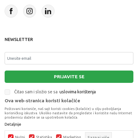
NEWSLETTER
PRIJAVITE SE
Čitao sam i složio se sa
uslovima korištenja
Ova web-stranica koristi kolačiće
This site is protected by reCAPTCHA and the Google
Privacy Policy
and
Poštovani korisniče, naš sajt koristi cookies (kolačiće) u cilju poboljšanja
Terms of Service
apply.
korisničkog iskustva. Ukoliko nastavite da pregledate i koristite našu Internet
prodavnicu slažete se sa upotrebom kolačića.
Detaljnije
Nužni
Statistika
Marketing
Saznaj više