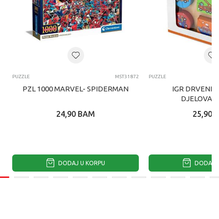
PUZZLE
MST31872
PUZZLE
PZL 1000 MARVEL- SPIDERMAN
IGR DRVENE 
DJELOVA -
24,90
BAM
25,90
DODAJ U KORPU
DODAJ U