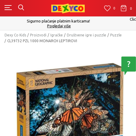
0
0
0
Click&Collect - Platite karticom Online i preuzmite u prodavnici po Vaš
izboru
Pogledaj više
Dexy Co Kids
Proizvodi
Igračke
Društvene igre i puzzle
Puzzle
CL39732 PZL 1000 MONARCH LEPTIROVI